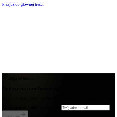
Przejdź do głównej treści
Bądź na bieżąco
Gotowy na transformację?
Otrzymuj ekskluzywne wglądy i strategie prosto na swoją skrzynkę.
Adres email do zapisu na newsletter
Zapisz się