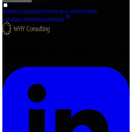
Wyrażam zgodę na przetwarzanie danych osobowych zgodnie z
polityką prywatności
(otwiera się w nowym oknie)
Lub umów bezpłatną konsultację
Konsultant z systemem asystentów AI pomaga firmom odkryć ich
fundamentalne DLACZEGO i przekształcić je w mierzalny sukces
biznesowy. AI-first consulting — analizy w trybie ciągłym.
12+
lat
doświadczenia foundera.