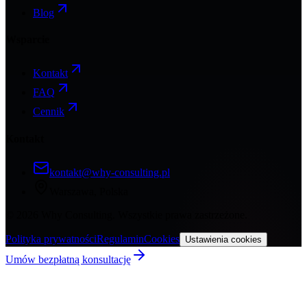
Blog
Wsparcie
Kontakt
FAQ
Cennik
Kontakt
kontakt@why-consulting.pl
Warszawa, Polska
©
2026
Why Consulting. Wszystkie prawa zastrzeżone.
Polityka prywatności
Regulamin
Cookies
Ustawienia cookies
Umów bezpłatną konsultację