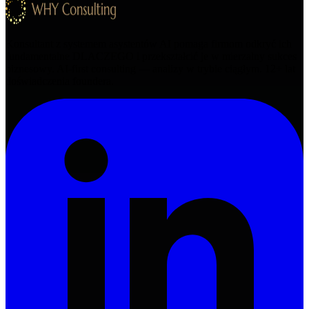
Konsultant z systemem asystentów AI pomaga firmom odkryć ich
fundamentalne DLACZEGO i przekształcić je w mierzalny sukces
biznesowy. AI-first consulting — analizy w trybie ciągłym.
12+
lat
doświadczenia foundera.