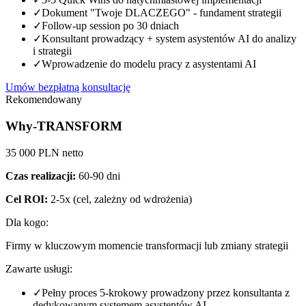
✓
Dokument "Twoje DLACZEGO" - fundament strategii
✓
Follow-up session po 30 dniach
✓
Konsultant prowadzący + system asystentów AI do analizy
i strategii
✓
Wprowadzenie do modelu pracy z asystentami AI
Umów bezpłatną konsultację
Rekomendowany
Why-TRANSFORM
35
000 PLN netto
Czas realizacji:
60-90 dni
Cel ROI:
2-5x
(cel, zależny od wdrożenia)
Dla kogo:
Firmy w kluczowym momencie transformacji lub zmiany strategii
Zawarte usługi:
✓
Pełny proces 5-krokowy prowadzony przez konsultanta z
dedykowanym systemem asystentów AI