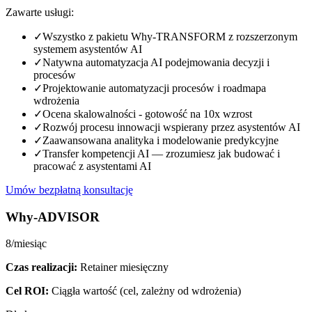
Zawarte usługi:
✓
Wszystko z pakietu Why-TRANSFORM z rozszerzonym
systemem asystentów AI
✓
Natywna automatyzacja AI podejmowania decyzji i
procesów
✓
Projektowanie automatyzacji procesów i roadmapa
wdrożenia
✓
Ocena skalowalności - gotowość na 10x wzrost
✓
Rozwój procesu innowacji wspierany przez asystentów AI
✓
Zaawansowana analityka i modelowanie predykcyjne
✓
Transfer kompetencji AI — zrozumiesz jak budować i
pracować z asystentami AI
Umów bezpłatną konsultację
Why-ADVISOR
8
/miesiąc
Czas realizacji:
Retainer miesięczny
Cel ROI:
Ciągła wartość
(cel, zależny od wdrożenia)