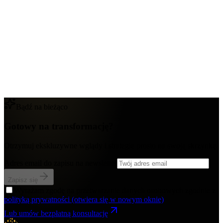
Bądź na bieżąco
Gotowy na transformację?
Otrzymuj ekskluzywne wglądy i strategie prosto na swoją skrzynkę.
Adres email do zapisu na newsletter
Zapisz się
Wyrażam zgodę na przetwarzanie danych osobowych zgodnie z
polityką prywatności
(otwiera się w nowym oknie)
Lub umów bezpłatną konsultację