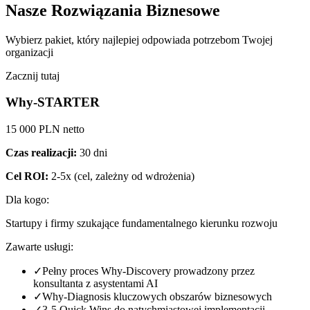
Nasze Rozwiązania Biznesowe
Wybierz pakiet, który najlepiej odpowiada potrzebom Twojej
organizacji
Zacznij tutaj
Why-STARTER
15
000 PLN netto
Czas realizacji:
30 dni
Cel ROI:
2-5x
(cel, zależny od wdrożenia)
Dla kogo:
Startupy i firmy szukające fundamentalnego kierunku rozwoju
Zawarte usługi:
✓
Pełny proces Why-Discovery prowadzony przez
konsultanta z asystentami AI
✓
Why-Diagnosis kluczowych obszarów biznesowych
✓
3-5 Quick Wins do natychmiastowej implementacji