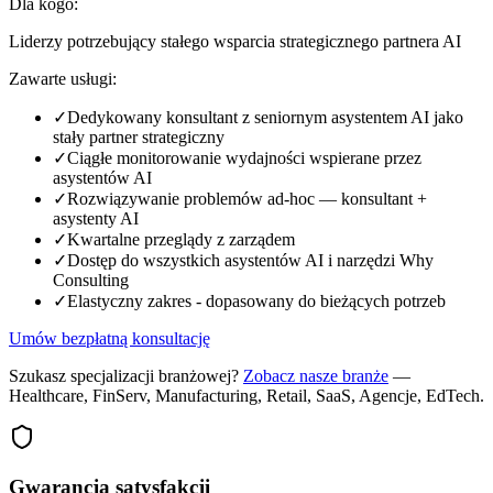
Dla kogo:
Liderzy potrzebujący stałego wsparcia strategicznego partnera AI
Zawarte usługi:
✓
Dedykowany konsultant z seniornym asystentem AI jako
stały partner strategiczny
✓
Ciągłe monitorowanie wydajności wspierane przez
asystentów AI
✓
Rozwiązywanie problemów ad-hoc — konsultant +
asystenty AI
✓
Kwartalne przeglądy z zarządem
✓
Dostęp do wszystkich asystentów AI i narzędzi Why
Consulting
✓
Elastyczny zakres - dopasowany do bieżących potrzeb
Umów bezpłatną konsultację
Szukasz specjalizacji branżowej?
Zobacz nasze branże
—
Healthcare, FinServ, Manufacturing, Retail, SaaS, Agencje, EdTech.
Gwarancja satysfakcji