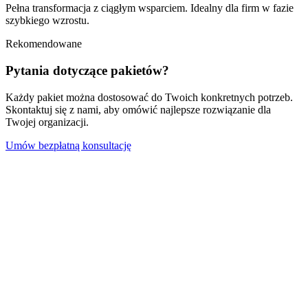
Pełna transformacja z ciągłym wsparciem. Idealny dla firm w fazie
szybkiego wzrostu.
Rekomendowane
Pytania dotyczące pakietów?
Każdy pakiet można dostosować do Twoich konkretnych potrzeb.
Skontaktuj się z nami, aby omówić najlepsze rozwiązanie dla
Twojej organizacji.
Umów bezpłatną konsultację
Który
pakiet
dla
mnie?
Rekomendacje w zależności od rozmiaru i etapu Twojej firmy