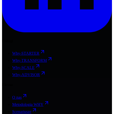
Usługi
Why-STARTER
Why-TRANSFORM
Why-SCALE
Why-ADVISOR
Firma
O nas
Metodologia WHY
Scenariusze