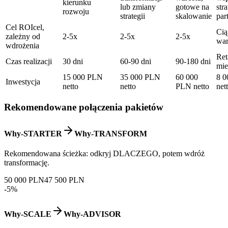
kierunku
lub zmiany
gotowe na
str
rozwoju
strategii
skalowanie
par
Cel ROI
cel,
Cią
zależny od
2-5x
2-5x
2-5x
war
wdrożenia
Ret
Czas realizacji
30 dni
60-90 dni
90-180 dni
mie
15 000 PLN
35 000 PLN
60 000
8 
Inwestycja
netto
netto
PLN netto
net
Rekomendowane połączenia pakietów
Why-STARTER
Why-TRANSFORM
Rekomendowana ścieżka: odkryj DLACZEGO, potem wdróż
transformację.
50 000 PLN
47 500 PLN
-5%
Why-SCALE
Why-ADVISOR