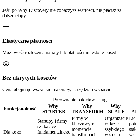
Jeśli po Why-Discovery nie zobaczysz wartości, nie płacisz za
dalsze etapy
Elastyczne płatności
Możliwość rozłożenia na raty lub płatności milestone-based
Bez ukrytych kosztów
Cena obejmuje wszystkie materiały, narzędzia i wsparcie
Porównanie pakietów usług
Why-
Why-
Why-
Funkcjonalność
STARTER
TRANSFORM
SCALE
A
Firmy w
Organizacje
Lid
Startupy i firmy
kluczowym
w fazie
pot
szukające
momencie
szybkiego
sta
Dla kogo
fundamentalnego
transformacji
wzrostu,
wsp