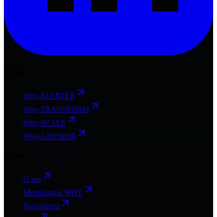
Usługi
Why-STARTER
Why-TRANSFORM
Why-SCALE
Why-ADVISOR
Firma
O nas
Metodologia WHY
Scenariusze