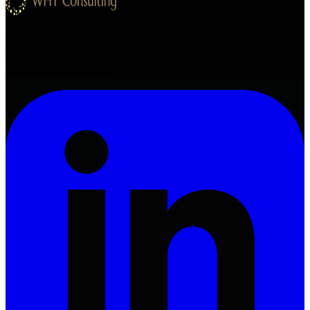
Konsultant z systemem asystentów AI pomaga firmom odkryć ich
fundamentalne DLACZEGO i przekształcić je w mierzalny sukces
biznesowy. AI-first consulting — analizy w trybie ciągłym.
12+
lat
doświadczenia foundera.