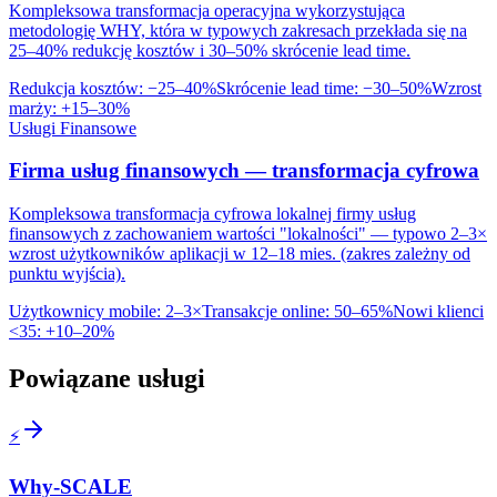
Kompleksowa transformacja operacyjna wykorzystująca
metodologię WHY, która w typowych zakresach przekłada się na
25–40% redukcję kosztów i 30–50% skrócenie lead time.
Redukcja kosztów
:
−25–40%
Skrócenie lead time
:
−30–50%
Wzrost
marży
:
+15–30%
Usługi Finansowe
Firma usług finansowych — transformacja cyfrowa
Kompleksowa transformacja cyfrowa lokalnej firmy usług
finansowych z zachowaniem wartości "lokalności" — typowo 2–3×
wzrost użytkowników aplikacji w 12–18 mies. (zakres zależny od
punktu wyjścia).
Użytkownicy mobile
:
2–3×
Transakcje online
:
50–65%
Nowi klienci
<35
:
+10–20%
Powiązane usługi
⚡
Why-SCALE