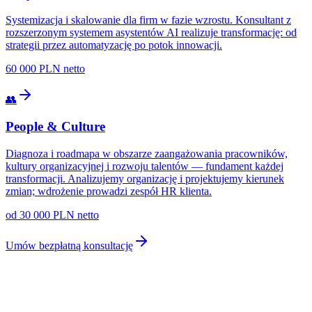
Systemizacja i skalowanie dla firm w fazie wzrostu. Konsultant z
rozszerzonym systemem asystentów AI realizuje transformację: od
strategii przez automatyzację po potok innowacji.
60 000 PLN netto
👥
People & Culture
Diagnoza i roadmapa w obszarze zaangażowania pracowników,
kultury organizacyjnej i rozwoju talentów — fundament każdej
transformacji. Analizujemy organizację i projektujemy kierunek
zmian; wdrożenie prowadzi zespół HR klienta.
od 30 000 PLN netto
Umów bezpłatną konsultację