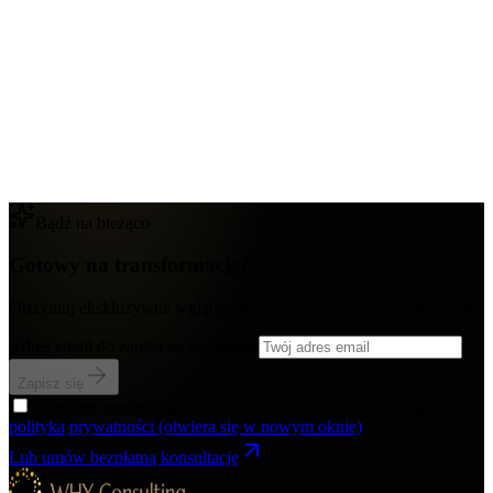
Bądź na bieżąco
Gotowy na transformację?
Otrzymuj ekskluzywne wglądy i strategie prosto na swoją skrzynkę.
Adres email do zapisu na newsletter
Zapisz się
Wyrażam zgodę na przetwarzanie danych osobowych zgodnie z
polityką prywatności
(otwiera się w nowym oknie)
Lub umów bezpłatną konsultację