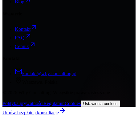
Blog
Wsparcie
Kontakt
FAQ
Cennik
Kontakt
kontakt@why-consulting.pl
Warszawa, Polska
©
2026
Why Consulting. Wszystkie prawa zastrzeżone.
Polityka prywatności
Regulamin
Cookies
Ustawienia cookies
Umów bezpłatną konsultację