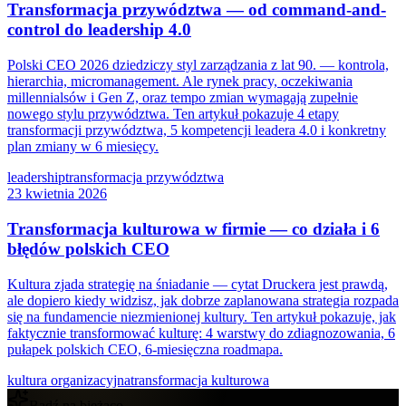
Transformacja przywództwa — od command-and-
control do leadership 4.0
Polski CEO 2026 dziedziczy styl zarządzania z lat 90. — kontrola,
hierarchia, micromanagement. Ale rynek pracy, oczekiwania
millennialsów i Gen Z, oraz tempo zmian wymagają zupełnie
nowego stylu przywództwa. Ten artykuł pokazuje 4 etapy
transformacji przywództwa, 5 kompetencji leadera 4.0 i konkretny
plan zmiany w 6 miesięcy.
leadership
transformacja przywództwa
23 kwietnia 2026
Transformacja kulturowa w firmie — co działa i 6
błędów polskich CEO
Kultura zjada strategię na śniadanie — cytat Druckera jest prawdą,
ale dopiero kiedy widzisz, jak dobrze zaplanowana strategia rozpada
się na fundamencie niezmienionej kultury. Ten artykuł pokazuje, jak
faktycznie transformować kulturę: 4 warstwy do zdiagnozowania, 6
pułapek polskich CEO, 6-miesięczna roadmapa.
kultura organizacyjna
transformacja kulturowa
Bądź na bieżąco