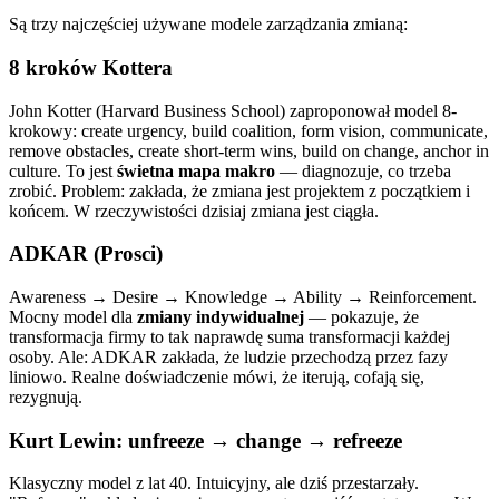
Są trzy najczęściej używane modele zarządzania zmianą:
8 kroków Kottera
John Kotter (Harvard Business School) zaproponował model 8-
krokowy: create urgency, build coalition, form vision, communicate,
remove obstacles, create short-term wins, build on change, anchor in
culture. To jest
świetna mapa makro
— diagnozuje, co trzeba
zrobić. Problem: zakłada, że zmiana jest projektem z początkiem i
końcem. W rzeczywistości dzisiaj zmiana jest ciągła.
ADKAR (Prosci)
Awareness → Desire → Knowledge → Ability → Reinforcement.
Mocny model dla
zmiany indywidualnej
— pokazuje, że
transformacja firmy to tak naprawdę suma transformacji każdej
osoby. Ale: ADKAR zakłada, że ludzie przechodzą przez fazy
liniowo. Realne doświadczenie mówi, że iterują, cofają się,
rezygnują.
Kurt Lewin: unfreeze → change → refreeze
Klasyczny model z lat 40. Intuicyjny, ale dziś przestarzały.