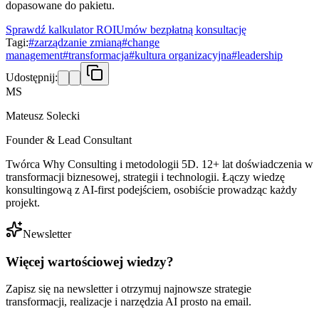
dopasowane do pakietu.
Sprawdź kalkulator ROI
Umów bezpłatną konsultację
Tagi:
#
zarządzanie zmianą
#
change
management
#
transformacja
#
kultura organizacyjna
#
leadership
Udostępnij:
MS
Mateusz Solecki
Founder & Lead Consultant
Twórca Why Consulting i metodologii 5D. 12+ lat doświadczenia w
transformacji biznesowej, strategii i technologii. Łączy wiedzę
konsultingową z AI-first podejściem, osobiście prowadząc każdy
projekt.
Newsletter
Więcej wartościowej wiedzy?
Zapisz się na newsletter i otrzymuj najnowsze strategie
transformacji, realizacje i narzędzia AI prosto na email.