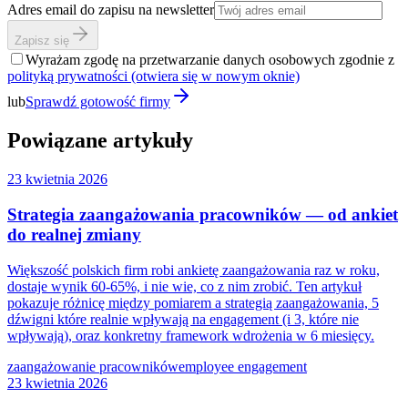
Adres email do zapisu na newsletter
Zapisz się
Wyrażam zgodę na przetwarzanie danych osobowych zgodnie z
polityką prywatności
(otwiera się w nowym oknie)
lub
Sprawdź gotowość firmy
Powiązane artykuły
23 kwietnia 2026
Strategia zaangażowania pracowników — od ankiet
do realnej zmiany
Większość polskich firm robi ankietę zaangażowania raz w roku,
dostaje wynik 60-65%, i nie wie, co z nim zrobić. Ten artykuł
pokazuje różnicę między pomiarem a strategią zaangażowania, 5
dźwigni które realnie wpływają na engagement (i 3, które nie
wpływają), oraz konkretny framework wdrożenia w 6 miesięcy.
zaangażowanie pracowników
employee engagement
23 kwietnia 2026