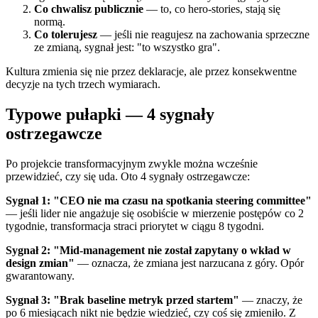
Co chwalisz publicznie
— to, co hero-stories, stają się
normą.
Co tolerujesz
— jeśli nie reagujesz na zachowania sprzeczne
ze zmianą, sygnał jest: "to wszystko gra".
Kultura zmienia się nie przez deklaracje, ale przez konsekwentne
decyzje na tych trzech wymiarach.
Typowe pułapki — 4 sygnały
ostrzegawcze
Po projekcie transformacyjnym zwykle można wcześnie
przewidzieć, czy się uda. Oto 4 sygnały ostrzegawcze:
Sygnał 1: "CEO nie ma czasu na spotkania steering committee"
— jeśli lider nie angażuje się osobiście w mierzenie postępów co 2
tygodnie, transformacja straci priorytet w ciągu 8 tygodni.
Sygnał 2: "Mid-management nie został zapytany o wkład w
design zmian"
— oznacza, że zmiana jest narzucana z góry. Opór
gwarantowany.
Sygnał 3: "Brak baseline metryk przed startem"
— znaczy, że
po 6 miesiącach nikt nie będzie wiedzieć, czy coś się zmieniło. Z