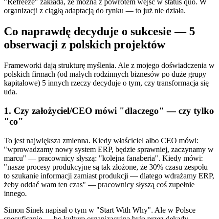
"Refreeze" zakłada, że można z powrotem wejść w status quo. W
organizacji z ciągłą adaptacją do rynku — to już nie działa.
Co naprawdę decyduje o sukcesie — 5
obserwacji z polskich projektów
Frameworki dają strukturę myślenia. Ale z mojego doświadczenia w
polskich firmach (od małych rodzinnych biznesów po duże grupy
kapitałowe) 5 innych rzeczy decyduje o tym, czy transformacja się
uda.
1. Czy założyciel/CEO mówi "dlaczego" — czy tylko
"co"
To jest największa zmienna. Kiedy właściciel albo CEO mówi:
"wprowadzamy nowy system ERP, będzie sprawniej, zaczynamy w
marcu" — pracownicy słyszą: "kolejna fanaberia". Kiedy mówi:
"nasze procesy produkcyjne są tak złożone, że 30% czasu zespołu
to szukanie informacji zamiast produkcji — dlatego wdrażamy ERP,
żeby oddać wam ten czas" — pracownicy słyszą coś zupełnie
innego.
Simon Sinek napisał o tym w "Start With Why". Ale w Polsce
specyficznie — bo kultura organizacyjna była przez dekady