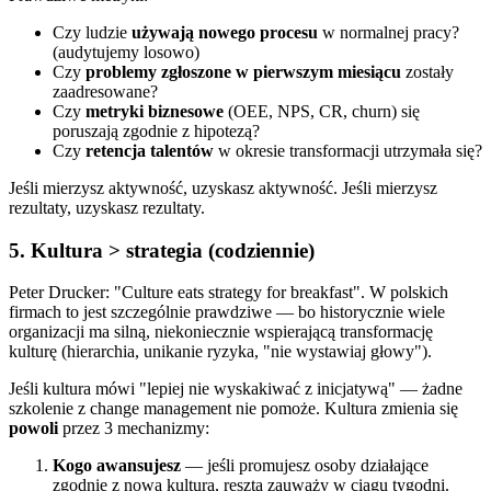
Czy ludzie
używają nowego procesu
w normalnej pracy?
(audytujemy losowo)
Czy
problemy zgłoszone w pierwszym miesiącu
zostały
zaadresowane?
Czy
metryki biznesowe
(OEE, NPS, CR, churn) się
poruszają zgodnie z hipotezą?
Czy
retencja talentów
w okresie transformacji utrzymała się?
Jeśli mierzysz aktywność, uzyskasz aktywność. Jeśli mierzysz
rezultaty, uzyskasz rezultaty.
5. Kultura > strategia (codziennie)
Peter Drucker: "Culture eats strategy for breakfast". W polskich
firmach to jest szczególnie prawdziwe — bo historycznie wiele
organizacji ma silną, niekoniecznie wspierającą transformację
kulturę (hierarchia, unikanie ryzyka, "nie wystawiaj głowy").
Jeśli kultura mówi "lepiej nie wyskakiwać z inicjatywą" — żadne
szkolenie z change management nie pomoże. Kultura zmienia się
powoli
przez 3 mechanizmy:
Kogo awansujesz
— jeśli promujesz osoby działające
zgodnie z nową kulturą, reszta zauważy w ciągu tygodni.