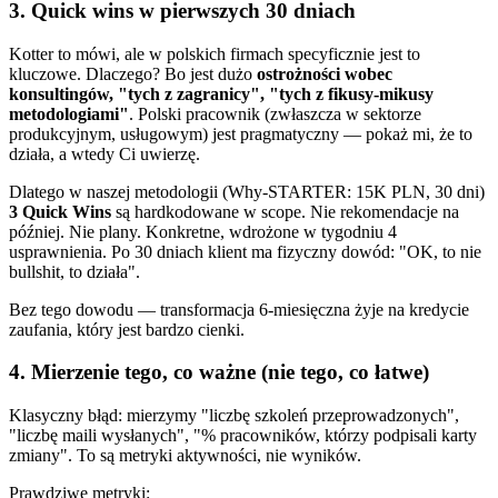
3. Quick wins w pierwszych 30 dniach
Kotter to mówi, ale w polskich firmach specyficznie jest to
kluczowe. Dlaczego? Bo jest dużo
ostrożności wobec
konsultingów, "tych z zagranicy", "tych z fikusy-mikusy
metodologiami"
. Polski pracownik (zwłaszcza w sektorze
produkcyjnym, usługowym) jest pragmatyczny — pokaż mi, że to
działa, a wtedy Ci uwierzę.
Dlatego w naszej metodologii (Why-STARTER: 15K PLN, 30 dni)
3 Quick Wins
są hardkodowane w scope. Nie rekomendacje na
później. Nie plany. Konkretne, wdrożone w tygodniu 4
usprawnienia. Po 30 dniach klient ma fizyczny dowód: "OK, to nie
bullshit, to działa".
Bez tego dowodu — transformacja 6-miesięczna żyje na kredycie
zaufania, który jest bardzo cienki.
4. Mierzenie tego, co ważne (nie tego, co łatwe)
Klasyczny błąd: mierzymy "liczbę szkoleń przeprowadzonych",
"liczbę maili wysłanych", "% pracowników, którzy podpisali karty
zmiany". To są metryki aktywności, nie wyników.
Prawdziwe metryki: