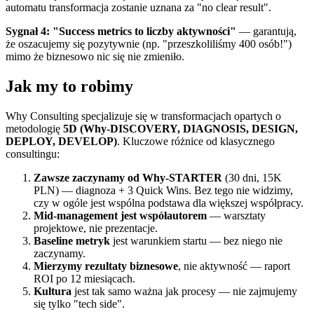
automatu transformacja zostanie uznana za "no clear result".
Sygnał 4: "Success metrics to liczby aktywności"
— garantują,
że oszacujemy się pozytywnie (np. "przeszkoliliśmy 400 osób!")
mimo że biznesowo nic się nie zmieniło.
Jak my to robimy
Why Consulting specjalizuje się w transformacjach opartych o
metodologię
5D (Why-DISCOVERY, DIAGNOSIS, DESIGN,
DEPLOY, DEVELOP)
. Kluczowe różnice od klasycznego
consultingu:
Zawsze zaczynamy od Why-STARTER
(30 dni, 15K
PLN) — diagnoza + 3 Quick Wins. Bez tego nie widzimy,
czy w ogóle jest wspólna podstawa dla większej współpracy.
Mid-management jest współautorem
— warsztaty
projektowe, nie prezentacje.
Baseline metryk
jest warunkiem startu — bez niego nie
zaczynamy.
Mierzymy rezultaty biznesowe
, nie aktywność — raport
ROI po 12 miesiącach.
Kultura
jest tak samo ważna jak procesy — nie zajmujemy
się tylko "tech side".