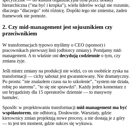
hierarchiczna ("ma być i kropka"), wielu liderów wciąż nie rozumie,
dlaczego "dlaczego" robi różnicę. Dopóki tego nie zmienisz, żaden
framework nie pomoże.
2. Czy mid-management jest sojusznikiem czy
przeciwnikiem
W transformacjach typowo myślimy o CEO (sponsor) i
pracownikach pierwszej linii (odbiorcy zmiany). Pomijamy mid-
management. A to właśnie oni
decydują codziennie
o tym, czy
zmiana żyje.
Jeśli mistrz zmiany na produkcji nie widzi, co on osobiście zyska na
transformacji — cichy sabotaż jest gwarantowany. Nie dramatyczny.
Po prostu: "nie znalazłem czasu na to szkolenie", "system nie działa,
robię po staremu", "to się nie sprawdzi". Każdy jeden komentarz z
ust brygadzisty dla 15 operatorów dziennie — to masywny
hamulec.
Sposób: w projektowaniu transformacji
mid-management ma być
współautorem
, nie odbiorcą. Dosłownie. Warsztaty, gdzie
kierownicy zmian projektują nowe procesy, a nie dostają je z góry
— to jest ten moment, gdzie sukces się wykuwa.