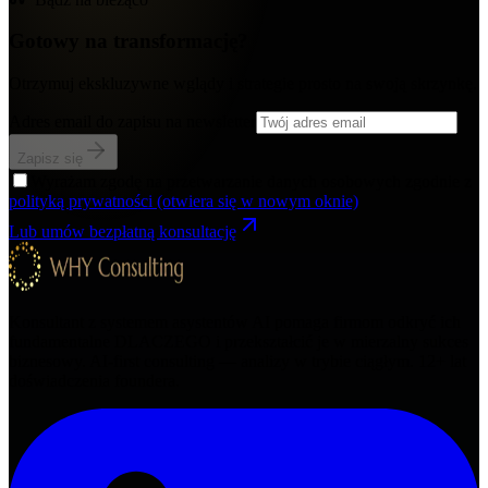
Gotowy na transformację?
Otrzymuj ekskluzywne wglądy i strategie prosto na swoją skrzynkę.
Adres email do zapisu na newsletter
Zapisz się
Wyrażam zgodę na przetwarzanie danych osobowych zgodnie z
polityką prywatności
(otwiera się w nowym oknie)
Lub umów bezpłatną konsultację
Konsultant z systemem asystentów AI pomaga firmom odkryć ich
fundamentalne DLACZEGO i przekształcić je w mierzalny sukces
biznesowy. AI-first consulting — analizy w trybie ciągłym.
12+
lat
doświadczenia foundera.