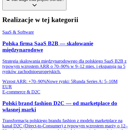
Realizacje w tej kategorii
SaaS & Software
Polska firma SaaS B2B — skalowanie
międzynarodowe
Strategia skalowania międzynarodowego dla polskiego SaaS B2B z
typowym wzrostem ARR o 70–90% w 9–12 mies. i ekspansją na 5
rynków zachodnioeuropejskich.
Wzrost ARR
:
+70–90%
Nowe rynki
:
5
Runda Series A
:
5–10M
EUR
E-commerce & D2C
Polski brand fashion D2C — od marketplace do
własnej marki
Transformacja polskiego brandu fashion z modelu marketplace na
kanał D2C (Direct-to-Consumer) z typowym wzrostem marży o 12–