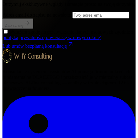
Otrzymuj ekskluzywne wglądy i strategie prosto na swoją skrzynkę.
Adres email do zapisu na newsletter
Zapisz się
Wyrażam zgodę na przetwarzanie danych osobowych zgodnie z
polityką prywatności
(otwiera się w nowym oknie)
Lub umów bezpłatną konsultację
Konsultant z systemem asystentów AI pomaga firmom odkryć ich
fundamentalne DLACZEGO i przekształcić je w mierzalny sukces
biznesowy. AI-first consulting — analizy w trybie ciągłym.
12+
lat
doświadczenia foundera.