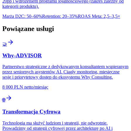
20pp i wdrożeniem programu lojalnościowego (zakres zależny od
kategorii produktu).
Marża D2C
:
50–60%
Retention
:
20–35%
ROAS Meta
:
2,5–3,5×
Powiązane usługi
🤝
Why-ADVISOR
Partnerstwo strategiczne z dedykowanym konsultantem wspieranym
przez seniornych asystentów AI. Ciągły monitoring, miesięczne
sesje i priorytetowy dostęp do ekosystemu Why Consulting.
8 000 PLN netto/miesiąc
🌐
Transformacja Cyfrowa
Technologia ma służyć ludziom i strategii, nie odwrotnie.
Prowadzimy od strategii cyfrowej przez architekturę po AI i