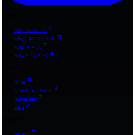
Usługi
Why-STARTER
Why-TRANSFORM
Why-SCALE
Why-ADVISOR
Firma
O nas
Metodologia WHY
Scenariusze
Blog
Wsparcie
Kontakt