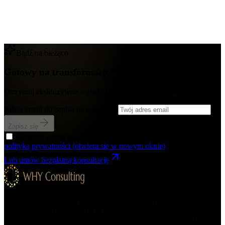
Bądź na bieżąco
Gotowy na transformację?
Otrzymuj ekskluzywne wglądy i strategie prosto na swoją skrzynkę.
Adres email do zapisu na newsletter
Zapisz się
Wyrażam zgodę na przetwarzanie danych osobowych zgodnie z
polityką prywatności
(otwiera się w nowym oknie)
Lub umów bezpłatną konsultację
Konsultant z systemem asystentów AI pomaga firmom odkryć ich
fundamentalne DLACZEGO i przekształcić je w mierzalny sukces
biznesowy. AI-first consulting — analizy w trybie ciągłym.
12+
lat