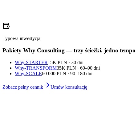
Strategia ekspansji i skalowania technologicznego dla polskiego
fintechu wchodzącego na 5 rynków Europy Środkowo-Wschodniej.
Nowe rynki
5
up
Typowa inwestycja
Pakiety Why Consulting — trzy ścieżki, jedno tempo
Why-STARTER
15K PLN · 30 dni
Why-TRANSFORM
35K PLN · 60–90 dni
Why-SCALE
60 000 PLN · 90–180 dni
Zobacz pełny cennik
Umów konsultację