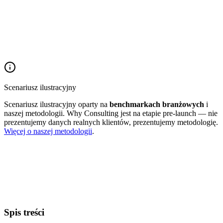
Scenariusz ilustracyjny
Scenariusz ilustracyjny oparty na
benchmarkach branżowych
i
naszej metodologii. Why Consulting jest na etapie pre-launch — nie
prezentujemy danych realnych klientów, prezentujemy metodologię.
Więcej o naszej metodologii
.
2–3×
Użytkownicy mobile
50–65%
Transakcje online
+10–20%
Nowi klienci <35
Spis treści