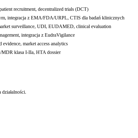
patient recruitment, decentralized trials (DCT)
yjnym, integracja z EMA/FDA/URPL, CTIS dla badań klinicznych
ket surveillance, UDI, EUDAMED, clinical evaluation
gement, integracja z EudraVigilance
evidence, market access analytics
R/MDR klasa I-IIa, HTA dossier
działalności.