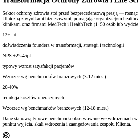
Sektor ochrony zdrowia stoi przed bezprecedensową presją — rosnąc
kliniczną z wynikami biznesowymi, pomagając organizacjom healthc
klinikami oraz firmami MedTech i HealthTech (1–50 osób lub wydziel
12+ lat
doświadczenia foundera w transformacji, strategii i technologii
NPS +25-45pt
typowy wzrost satysfakcji pacjentów
Wzorzec wg benchmarków branżowych (3-12 mies.)
20-40%
redukcja kosztów operacyjnych
Wzorzec wg benchmarków branżowych (12-18 mies.)
Dane stanowią typowe benchmarki obserwowane we wdrożeniach w te
punktu wyjścia, skali wdrożenia i zaangażowania zespołu Klienta.