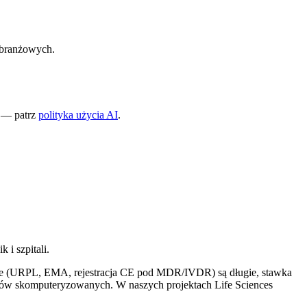
w branżowych.
 — patrz
polityka użycia AI
.
i szpitali.
yjne (URPL, EMA, rejestracja CE pod MDR/IVDR) są długie, stawka
mów skomputeryzowanych. W naszych projektach Life Sciences