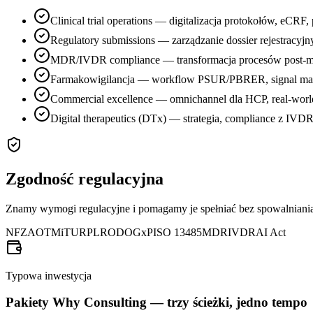
Clinical trial operations — digitalizacja protokołów, eCRF, 
Regulatory submissions — zarządzanie dossier rejestrac
MDR/IVDR compliance — transformacja procesów post-mar
Farmakowigilancja — workflow PSUR/PBRER, signal mana
Commercial excellence — omnichannel dla HCP, real-world 
Digital therapeutics (DTx) — strategia, compliance z IVD
Zgodność regulacyjna
Znamy wymogi regulacyjne i pomagamy je spełniać bez spowalniania 
NFZ
AOTMiT
URPL
RODO
GxP
ISO 13485
MDR
IVDR
AI Act
Typowa inwestycja
Pakiety Why Consulting — trzy ścieżki, jedno tempo