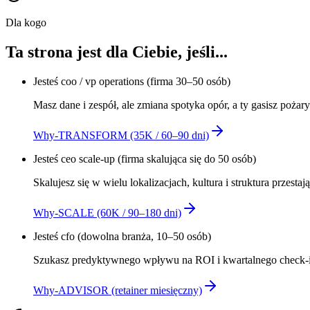
Dla kogo
Ta strona jest dla Ciebie, jeśli...
Jesteś
coo / vp operations
(
firma 30–50 osób
)
Masz dane i zespół, ale zmiana spotyka opór, a ty gasisz pożar
Why-TRANSFORM (35K / 60–90 dni)
Jesteś
ceo scale-up
(
firma skalująca się do 50 osób
)
Skalujesz się w wielu lokalizacjach, kultura i struktura przest
Why-SCALE (60K / 90–180 dni)
Jesteś
cfo
(
dowolna branża, 10–50 osób
)
Szukasz predyktywnego wpływu na ROI i kwartalnego check-i
Why-ADVISOR (retainer miesięczny)