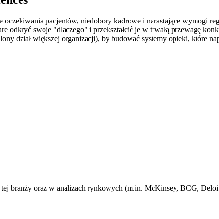
e oczekiwania pacjentów, niedobory kadrowe i narastające wymogi reg
are odkryć swoje "dlaczego" i przekształcić je w trwałą przewagę k
ony dział większej organizacji), by budować systemy opieki, które na
j branży oraz w analizach rynkowych (m.in. McKinsey, BCG, Deloitt