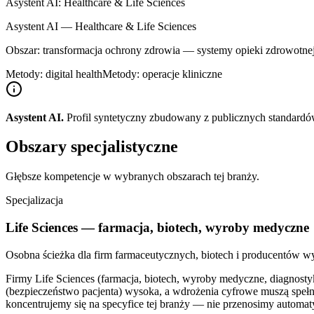
Asystent AI: Healthcare & Life Sciences
Asystent AI — Healthcare & Life Sciences
Obszar: transformacja ochrony zdrowia — systemy opieki zdrowotnej,
Metody: digital health
Metody: operacje kliniczne
Asystent AI.
Profil syntetyczny zbudowany z publicznych standardów
Obszary specjalistyczne
Głębsze kompetencje w wybranych obszarach tej branży.
Specjalizacja
Life Sciences — farmacja, biotech, wyroby medyczne
Osobna ścieżka dla firm farmaceutycznych, biotech i producentów wy
Firmy Life Sciences (farmacja, biotech, wyroby medyczne, diagnos
(bezpieczeństwo pacjenta) wysoka, a wdrożenia cyfrowe muszą spe
koncentrujemy się na specyfice tej branży — nie przenosimy automat