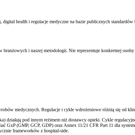
 digital health i regulacje medyczne na bazie publicznych standardó
 branżowych i naszej metodologii. Nie reprezentuje konkretnej osoby
robów medycznych. Regulacje i cykle wdrożeniowe różnią się od klinik 
tyka) działają pod innym reżimem niż dostawcy opieki. Cykle regulac
łniać GxP (GMP, GCP, GDP) oraz Annex 11/21 CFR Part 11 dla syste
ycznie frameworków z hospital-side.