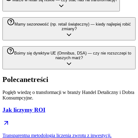
Mamy sezonowość (np. retail świąteczny) — kiedy najlepiej robić
zmiany?
Boimy się dyrektyw UE (Omnibus, DSA) — czy nie rozszczepi to
naszych marż?
Polecane
treści
Pogłęb wiedzę o transformacji w branży Handel Detaliczny i Dobra
Konsumpcyjne.
Jak liczymy ROI
Transparentna metodologia liczenia zwrotu z inwestycji.