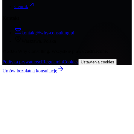
Cennik
Kontakt
kontakt@why-consulting.pl
Warszawa, Polska
©
2026
Why Consulting. Wszystkie prawa zastrzeżone.
Polityka prywatności
Regulamin
Cookies
Ustawienia cookies
Umów bezpłatną konsultację