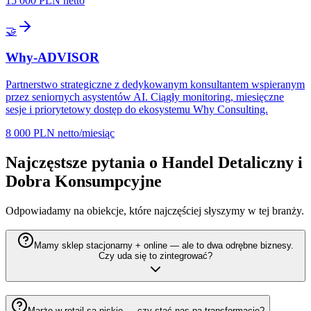
15 000 PLN netto
🤝
Why-ADVISOR
Partnerstwo strategiczne z dedykowanym konsultantem wspieranym
przez seniornych asystentów AI. Ciągły monitoring, miesięczne
sesje i priorytetowy dostęp do ekosystemu Why Consulting.
8 000 PLN netto/miesiąc
Najczęstsze pytania o Handel Detaliczny i
Dobra Konsumpcyjne
Odpowiadamy na obiekcje, które najczęściej słyszymy w tej branży.
Mamy sklep stacjonarny + online — ale to dwa odrębne biznesy.
Czy uda się to zintegrować?
Marże w retail są niskie — czy stać nas na transformację?