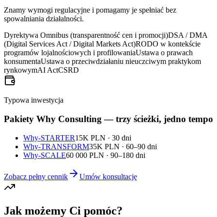
Znamy wymogi regulacyjne i pomagamy je spełniać bez
spowalniania działalności.
Dyrektywa Omnibus (transparentność cen i promocji)
DSA / DMA
(Digital Services Act / Digital Markets Act)
RODO w kontekście
programów lojalnościowych i profilowania
Ustawa o prawach
konsumenta
Ustawa o przeciwdziałaniu nieuczciwym praktykom
rynkowym
AI Act
CSRD
Typowa inwestycja
Pakiety Why Consulting — trzy ścieżki, jedno tempo
Why-STARTER
15K PLN · 30 dni
Why-TRANSFORM
35K PLN · 60–90 dni
Why-SCALE
60 000 PLN · 90–180 dni
Zobacz pełny cennik
Umów konsultację
Jak możemy Ci pomóc?