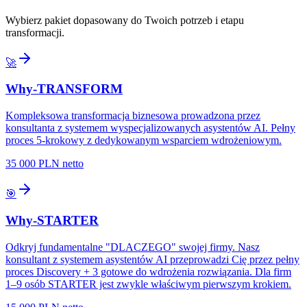
Wybierz pakiet dopasowany do Twoich potrzeb i etapu
transformacji.
🚀
Why-TRANSFORM
Kompleksowa transformacja biznesowa prowadzona przez
konsultanta z systemem wyspecjalizowanych asystentów AI. Pełny
proces 5-krokowy z dedykowanym wsparciem wdrożeniowym.
35 000 PLN netto
🎯
Why-STARTER
Odkryj fundamentalne "DLACZEGO" swojej firmy. Nasz
konsultant z systemem asystentów AI przeprowadzi Cię przez pełny
proces Discovery + 3 gotowe do wdrożenia rozwiązania. Dla firm
1–9 osób STARTER jest zwykle właściwym pierwszym krokiem.