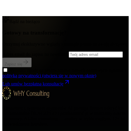
Bądź na bieżąco
Gotowy na transformację?
Otrzymuj ekskluzywne wglądy i strategie prosto na swoją skrzynkę.
Adres email do zapisu na newsletter
Zapisz się
Wyrażam zgodę na przetwarzanie danych osobowych zgodnie z
polityką prywatności
(otwiera się w nowym oknie)
Lub umów bezpłatną konsultację
Konsultant z systemem asystentów AI pomaga firmom odkryć ich
fundamentalne DLACZEGO i przekształcić je w mierzalny sukces
biznesowy. AI-first consulting — analizy w trybie ciągłym.
12+
lat
doświadczenia foundera.