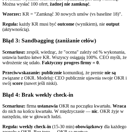
Można wysłać 100 ofert,
żadnej nie zamknąć
.
Wzorzec:
KR = "Zamknąć 30 nowych umów (vs baseline 18)".
Reguła:
każdy KR musi być
outcome
(wynikiem), nie
output
(aktywnością).
Błąd 3: Sandbagging (zaniżanie celów)
Scenariusz:
zespół, wiedząc, że "ocena" zależy od % wykonania,
ustawia bardzo łatwe KR. Wszyscy osiągają 100%. CEO myśli, że
wdrożenie się udało.
Faktyczny progres firmy = 0
.
Przeciwwskazanie:
publicznie
komunikuj, że premie
nie są
związane z OKR. Modeluj: CEO publicznie ujawnia swoje OKR i
swój
score
(nawet jeśli niski).
Błąd 4: Brak weekly check-in
Scenariusz:
firma
ustanawia
OKR na początku kwartału.
Wraca
do nich na końcu kwartału. W międzyczasie —
nic
. OKR żyje w
narzędziu, nie w głowach ludzi.
Reguła:
weekly check-in
(15-30 min)
obowiązkowy
dla każdego
zespołu z OKR. Bez tego — OKR są martwe.