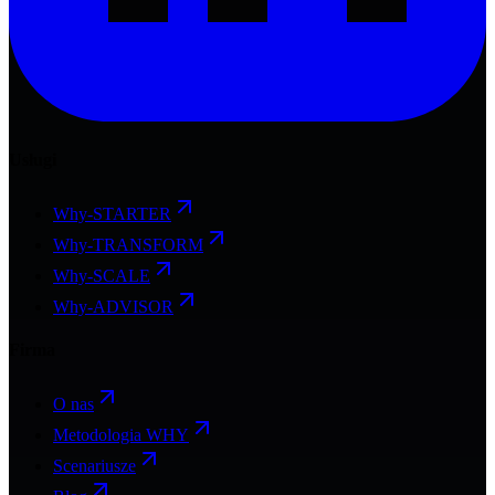
Usługi
Why-STARTER
Why-TRANSFORM
Why-SCALE
Why-ADVISOR
Firma
O nas
Metodologia WHY
Scenariusze