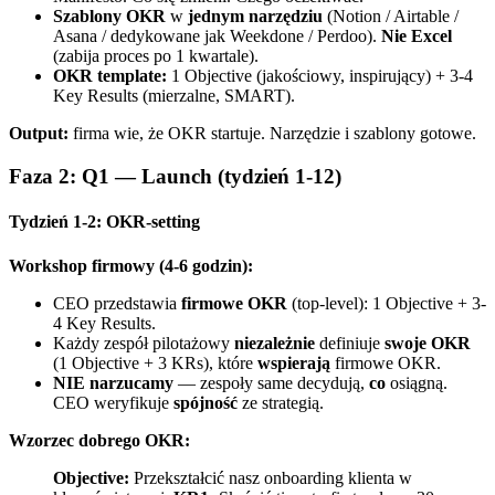
Szablony OKR
w
jednym narzędziu
(Notion / Airtable /
Asana / dedykowane jak Weekdone / Perdoo).
Nie Excel
(zabija proces po 1 kwartale).
OKR template:
1 Objective (jakościowy, inspirujący) + 3-4
Key Results (mierzalne, SMART).
Output:
firma wie, że OKR startuje. Narzędzie i szablony gotowe.
Faza 2: Q1 — Launch (tydzień 1-12)
Tydzień 1-2: OKR-setting
Workshop firmowy (4-6 godzin):
CEO przedstawia
firmowe OKR
(top-level): 1 Objective + 3-
4 Key Results.
Każdy zespół pilotażowy
niezależnie
definiuje
swoje OKR
(1 Objective + 3 KRs), które
wspierają
firmowe OKR.
NIE narzucamy
— zespoły same decydują,
co
osiągną.
CEO weryfikuje
spójność
ze strategią.
Wzorzec dobrego OKR:
Objective:
Przekształcić nasz onboarding klienta w