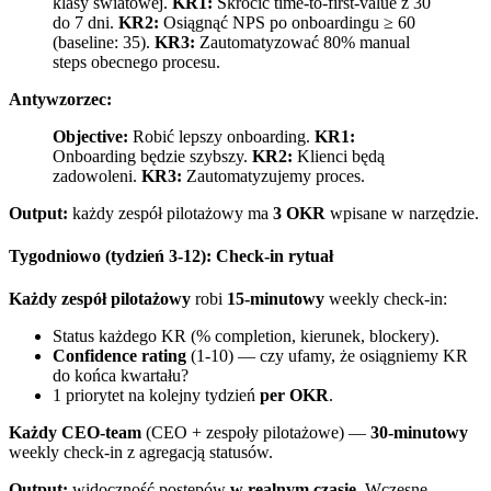
klasy światowej.
KR1:
Skrócić time-to-first-value z 30
do 7 dni.
KR2:
Osiągnąć NPS po onboardingu ≥ 60
(baseline: 35).
KR3:
Zautomatyzować 80% manual
steps obecnego procesu.
Antywzorzec:
Objective:
Robić lepszy onboarding.
KR1:
Onboarding będzie szybszy.
KR2:
Klienci będą
zadowoleni.
KR3:
Zautomatyzujemy proces.
Output:
każdy zespół pilotażowy ma
3 OKR
wpisane w narzędzie.
Tygodniowo (tydzień 3-12): Check-in rytuał
Każdy zespół pilotażowy
robi
15-minutowy
weekly check-in:
Status każdego KR (% completion, kierunek, blockery).
Confidence rating
(1-10) — czy ufamy, że osiągniemy KR
do końca kwartału?
1 priorytet na kolejny tydzień
per OKR
.
Każdy CEO-team
(CEO + zespoły pilotażowe) —
30-minutowy
weekly check-in z agregacją statusów.
Output:
widoczność postępów
w realnym czasie
. Wczesne