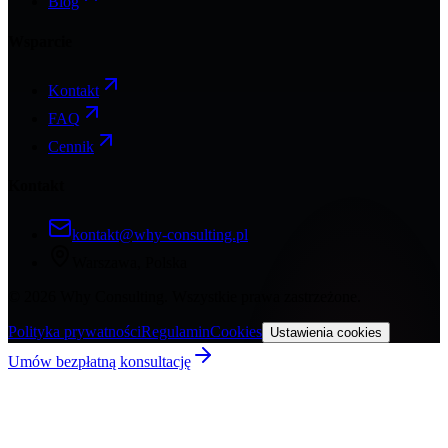
Blog
Wsparcie
Kontakt
FAQ
Cennik
Kontakt
kontakt@why-consulting.pl
Warszawa, Polska
©
2026
Why Consulting. Wszystkie prawa zastrzeżone.
Polityka prywatności
Regulamin
Cookies
Ustawienia cookies
Umów bezpłatną konsultację