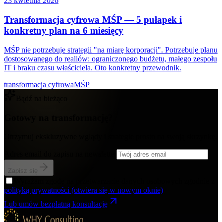
23 kwietnia 2026
Transformacja cyfrowa MŚP — 5 pułapek i
konkretny plan na 6 miesięcy
MŚP nie potrzebuje strategii "na miarę korporacji". Potrzebuje planu
dostosowanego do realiów: ograniczonego budżetu, małego zespołu
IT i braku czasu właściciela. Oto konkretny przewodnik.
transformacja cyfrowa
MŚP
Bądź na bieżąco
Gotowy na transformację?
Otrzymuj ekskluzywne wglądy i strategie prosto na swoją skrzynkę.
Adres email do zapisu na newsletter
Zapisz się
Wyrażam zgodę na przetwarzanie danych osobowych zgodnie z
polityką prywatności
(otwiera się w nowym oknie)
Lub umów bezpłatną konsultację