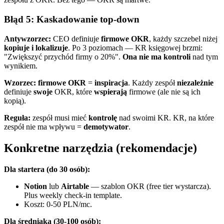
Błąd 5: Kaskadowanie top-down
Antywzorzec:
CEO definiuje
firmowe OKR
, każdy szczebel niżej
kopiuje i lokalizuje
. Po 3 poziomach — KR księgowej brzmi:
"Zwiększyć przychód firmy o 20%".
Ona nie ma kontroli
nad tym
wynikiem.
Wzorzec:
firmowe OKR
=
inspiracja
. Każdy zespół
niezależnie
definiuje
swoje
OKR, które
wspierają
firmowe (ale nie są ich
kopią).
Reguła:
zespół musi mieć
kontrolę
nad swoimi KR. KR, na które
zespół nie ma wpływu =
demotywator
.
Konkretne narzędzia (rekomendacje)
Dla startera (do 30 osób):
Notion
lub
Airtable
— szablon OKR (free tier wystarcza).
Plus weekly check-in template.
Koszt: 0-50 PLN/mc.
Dla średniaka (30-100 osób):