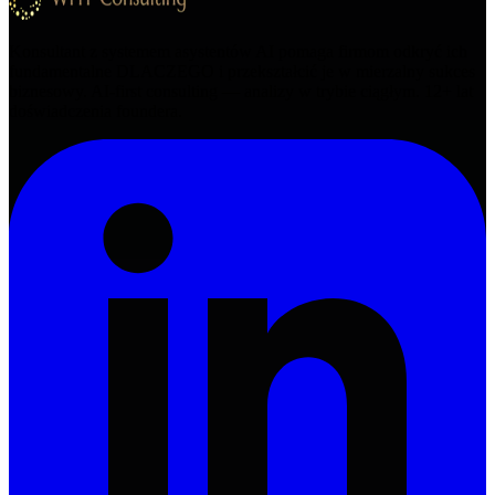
Konsultant z systemem asystentów AI pomaga firmom odkryć ich
fundamentalne DLACZEGO i przekształcić je w mierzalny sukces
biznesowy. AI-first consulting — analizy w trybie ciągłym.
12+
lat
doświadczenia foundera.