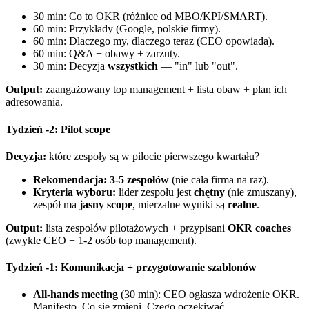
30 min: Co to OKR (różnice od MBO/KPI/SMART).
60 min: Przykłady (Google, polskie firmy).
60 min: Dlaczego my, dlaczego teraz (CEO opowiada).
60 min: Q&A + obawy + zarzuty.
30 min: Decyzja
wszystkich
— "in" lub "out".
Output:
zaangażowany top management + lista obaw + plan ich
adresowania.
Tydzień -2: Pilot scope
Decyzja:
które zespoły są w pilocie pierwszego kwartału?
Rekomendacja:
3-5 zespołów
(nie cała firma na raz).
Kryteria wyboru:
lider zespołu jest
chętny
(nie zmuszany),
zespół ma
jasny scope
, mierzalne wyniki są
realne
.
Output:
lista zespołów pilotażowych + przypisani
OKR coaches
(zwykle CEO + 1-2 osób top management).
Tydzień -1: Komunikacja + przygotowanie szablonów
All-hands meeting
(30 min): CEO ogłasza wdrożenie OKR.
Manifesto. Co się zmieni. Czego oczekiwać.