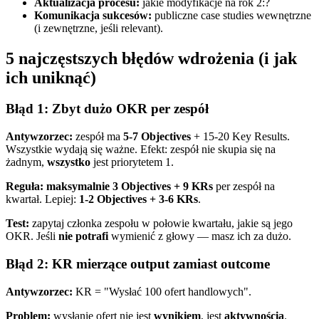
Aktualizacja procesu:
jakie modyfikacje na rok 2:?
Komunikacja sukcesów:
publiczne case studies wewnętrzne
(i zewnętrzne, jeśli relevant).
5 najczęstszych błędów wdrożenia (i jak
ich uniknąć)
Błąd 1: Zbyt dużo OKR per zespół
Antywzorzec:
zespół ma
5-7 Objectives
+ 15-20 Key Results.
Wszystkie wydają się ważne. Efekt: zespół nie skupia się na
żadnym,
wszystko
jest priorytetem 1.
Reguła:
maksymalnie 3 Objectives + 9 KRs
per zespół na
kwartał. Lepiej:
1-2 Objectives + 3-6 KRs
.
Test:
zapytaj członka zespołu w połowie kwartału, jakie są jego
OKR. Jeśli
nie potrafi
wymienić z głowy — masz ich za dużo.
Błąd 2: KR mierzące output zamiast outcome
Antywzorzec:
KR = "Wysłać 100 ofert handlowych".
Problem:
wysłanie ofert nie jest
wynikiem
, jest
aktywnością
.