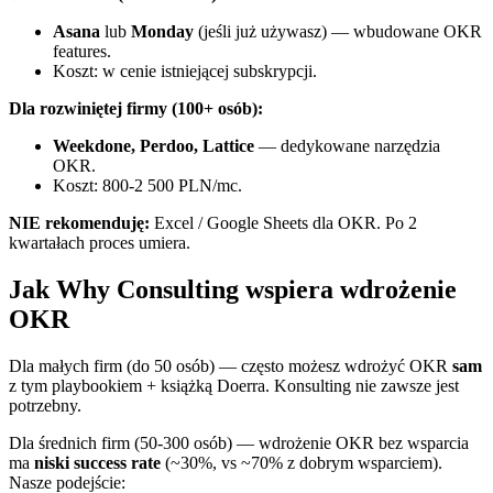
Asana
lub
Monday
(jeśli już używasz) — wbudowane OKR
features.
Koszt: w cenie istniejącej subskrypcji.
Dla rozwiniętej firmy (100+ osób):
Weekdone, Perdoo, Lattice
— dedykowane narzędzia
OKR.
Koszt: 800-2 500 PLN/mc.
NIE rekomenduję:
Excel / Google Sheets dla OKR. Po 2
kwartałach proces umiera.
Jak Why Consulting wspiera wdrożenie
OKR
Dla małych firm (do 50 osób) — często możesz wdrożyć OKR
sam
z tym playbookiem + książką Doerra. Konsulting nie zawsze jest
potrzebny.
Dla średnich firm (50-300 osób) — wdrożenie OKR bez wsparcia
ma
niski success rate
(~30%, vs ~70% z dobrym wsparciem).
Nasze podejście: