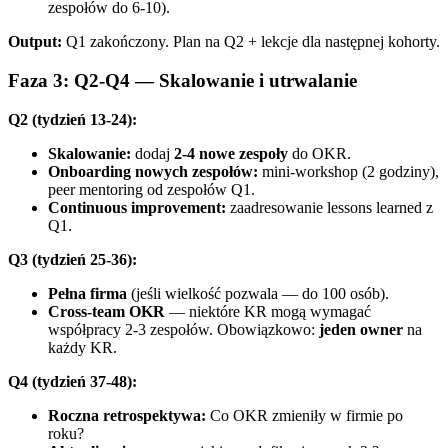
zespołów do 6-10).
Output:
Q1 zakończony. Plan na Q2 + lekcje dla następnej kohorty.
Faza 3: Q2-Q4 — Skalowanie i utrwalanie
Q2 (tydzień 13-24):
Skalowanie:
dodaj
2-4 nowe zespoły
do OKR.
Onboarding nowych zespołów:
mini-workshop (2 godziny),
peer mentoring od zespołów Q1.
Continuous improvement:
zaadresowanie lessons learned z
Q1.
Q3 (tydzień 25-36):
Pełna firma
(jeśli wielkość pozwala — do 100 osób).
Cross-team OKR
— niektóre KR mogą wymagać
współpracy 2-3 zespołów. Obowiązkowo:
jeden owner
na
każdy KR.
Q4 (tydzień 37-48):
Roczna retrospektywa:
Co OKR zmieniły w firmie po
roku?