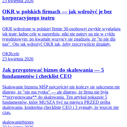
23 kwietnia 2026
OKR w polskich firmach — jak wdrożyć je bez
korporacyjnego teatru
OKR wdrożone w polskiej firmie 30-osobowej zwykle wyglądają
jak teatr: ładne cele w narzędziu, nikt nie patrzy na nie w cyklu
tygodniowym, po kwartale wszyscy się zgadzają, że "to nie dla
nas". Oto jak wdrożyć OKR tak, żeby rzeczywiście działały.
OKR
cele
23 kwietnia 2026
Jak przygotować biznes do skalowania — 5
fundamentów i checklist CEO
Skalowanie biznesu MŚP najczęściej nie kończy się sukcesem nie
dlatego, że "nie ma rynku" — ale dlatego, że firma nie była
**przygotowana** do skalowania. Ten artykuł pokazuje 5
fundamentów, które MUSZĄ być na miejscu PRZED próbą
skalowania, konkretną checklistę CEO i 3 sygnały, że jeszcze nie
czas.
skalowanie
biznes