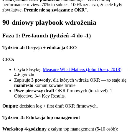
performance review. 70% to sukces. 100% oznacza, że cele były
zbyt łatwe.
Premie nie są związane z OKR
".
90-dniowy playbook wdrożenia
Faza 1: Pre-launch (tydzień -4 do -1)
Tydzień -4: Decyzja + edukacja CEO
CEO:
Czyta klasykę:
Measure What Matters (John Doerr, 2018)
—
4-6 godzin.
Zapisuje
3 powody
, dla których wdraża OKR — to staje się
manifesto
komunikowane firmie.
Pisze pierwszy draft
OKR firmowych (top-level). 1
Objective, 3-4 Key Results.
Output:
decision log + first draft OKR firmowych.
Tydzień -3: Edukacja top management
Workshop 4-godzinny
z całym top management (5-10 osób):