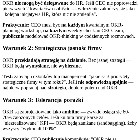
OKR
nie mogą być delegowane
do HR. Jeśli CEO nie poprowadzi
pierwszych 2 kwartałów osobiście — wdrożenie zakończy się jako
"kolejna inicjatywa HR, która nic nie zmieniła".
Praktycznie:
CEO musi być
na każdym
kwartalnym OKR-
planning workshop,
na każdym
weekly check-in CEO-team, i
publicznie
modelować OKR-thinking w codziennych rozmowach.
Warunek 2: Strategiczna jasność firmy
OKR
przekładają strategię na działanie
. Bez jasnej strategii —
OKR będą
wymyślane
, nie
wybierane
.
Test:
zapytaj 5 członków top management: "jakie są 3 priorytety
strategiczne firmy w tym roku?". Jeśli
nie odpowiedzą spójnie
—
najpierw popracuj nad
strategią
, dopiero potem nad OKR.
Warunek 3: Tolerancja porażki
OKR są zaprojektowane jako
ambitne
— zwykle osiąga się 60-
70% założonych celów. Jeśli kultura firmy karze za
"niezrealizowane" KPI — OKR będą zaniżane (sandbagging), żeby
wszyscy "wykonali 100%".
Praktycznie:
CEO
publicznie
komunikuje: "OKR nie są