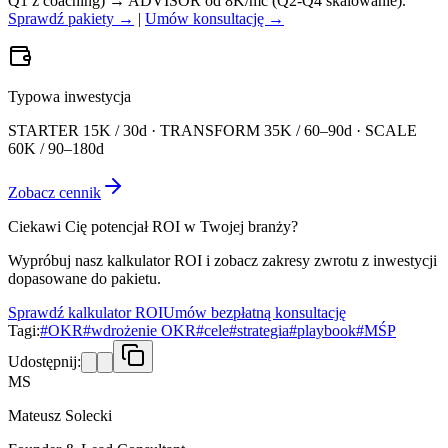
Q1 z coaching) → ADVISOR od 8K/mc (Q2-Q4 skalowanie).
Sprawdź pakiety →
|
Umów konsultację →
Typowa inwestycja
STARTER 15K / 30d · TRANSFORM 35K / 60–90d · SCALE
60K / 90–180d
Zobacz cennik
Ciekawi Cię potencjał ROI w Twojej branży?
Wypróbuj nasz kalkulator ROI i zobacz zakresy zwrotu z inwestycji
dopasowane do pakietu.
Sprawdź kalkulator ROI
Umów bezpłatną konsultację
Tagi:
#
OKR
#
wdrożenie OKR
#
cele
#
strategia
#
playbook
#
MŚP
Udostępnij:
MS
Mateusz Solecki