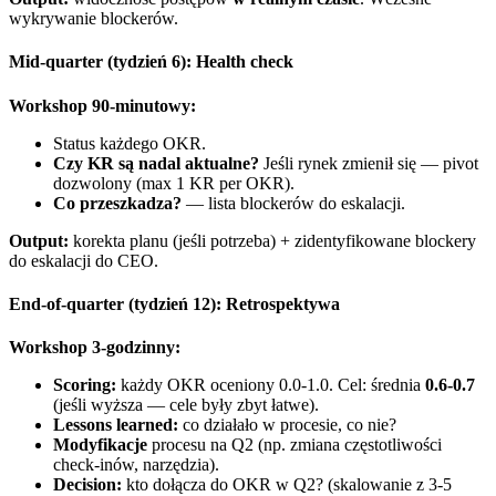
wykrywanie blockerów.
Mid-quarter (tydzień 6): Health check
Workshop 90-minutowy:
Status każdego OKR.
Czy KR są nadal aktualne?
Jeśli rynek zmienił się — pivot
dozwolony (max 1 KR per OKR).
Co przeszkadza?
— lista blockerów do eskalacji.
Output:
korekta planu (jeśli potrzeba) + zidentyfikowane blockery
do eskalacji do CEO.
End-of-quarter (tydzień 12): Retrospektywa
Workshop 3-godzinny:
Scoring:
każdy OKR oceniony 0.0-1.0. Cel: średnia
0.6-0.7
(jeśli wyższa — cele były zbyt łatwe).
Lessons learned:
co działało w procesie, co nie?
Modyfikacje
procesu na Q2 (np. zmiana częstotliwości
check-inów, narzędzia).
Decision:
kto dołącza do OKR w Q2? (skalowanie z 3-5