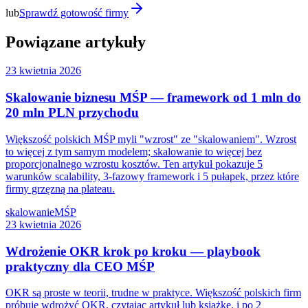
lub
Sprawdź gotowość firmy
Powiązane artykuły
23 kwietnia 2026
Skalowanie biznesu MŚP — framework od 1 mln do
20 mln PLN przychodu
Większość polskich MŚP myli "wzrost" ze "skalowaniem". Wzrost
to więcej z tym samym modelem; skalowanie to więcej bez
proporcjonalnego wzrostu kosztów. Ten artykuł pokazuje 5
warunków scalability, 3-fazowy framework i 5 pułapek, przez które
firmy grzęzną na plateau.
skalowanie
MŚP
23 kwietnia 2026
Wdrożenie OKR krok po kroku — playbook
praktyczny dla CEO MŚP
OKR są proste w teorii, trudne w praktyce. Większość polskich firm
próbuje wdrożyć OKR, czytając artykuł lub książkę, i po 2