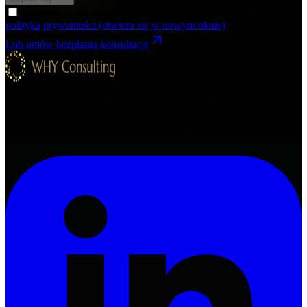
Wyrażam zgodę na przetwarzanie danych osobowych zgodnie z
polityką prywatności
(otwiera się w nowym oknie)
Lub umów bezpłatną konsultację
Konsultant z systemem asystentów AI pomaga firmom odkryć ich
fundamentalne DLACZEGO i przekształcić je w mierzalny sukces
biznesowy. AI-first consulting — analizy w trybie ciągłym.
12+
lat
doświadczenia foundera.