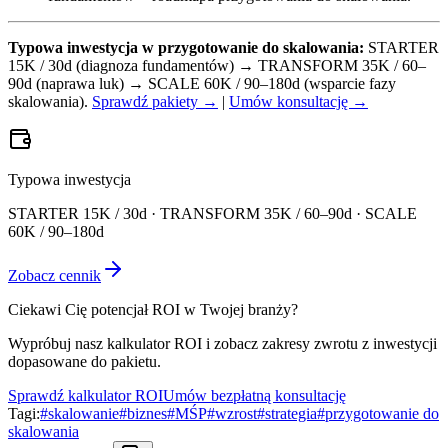
Typowa inwestycja w przygotowanie do skalowania:
STARTER
15K / 30d (diagnoza fundamentów) → TRANSFORM 35K / 60–
90d (naprawa luk) → SCALE 60K / 90–180d (wsparcie fazy
skalowania).
Sprawdź pakiety →
|
Umów konsultację →
Typowa inwestycja
STARTER 15K / 30d · TRANSFORM 35K / 60–90d · SCALE
60K / 90–180d
Zobacz cennik
Ciekawi Cię potencjał ROI w Twojej branży?
Wypróbuj nasz kalkulator ROI i zobacz zakresy zwrotu z inwestycji
dopasowane do pakietu.
Sprawdź kalkulator ROI
Umów bezpłatną konsultację
Tagi:
#
skalowanie
#
biznes
#
MŚP
#
wzrost
#
strategia
#
przygotowanie do
skalowania