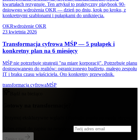
kwartałach rezygnuje. Ten artykuł to praktyczny playbook 90-
dniowego wdrożenia OKR — dzień po dniu, krok po kroku, z
konkretnymi szablonami i pułapkami do uniknięcia.
OKR
wdrożenie OKR
23 kwietnia 2026
Transformacja cyfrowa MŚP — 5 pułapek i
konkretny plan na 6 miesięcy
MŚP nie potrzebuje strategii "na miarę korporacji". Potrzebuje planu
dostosowanego do realiów: ograniczonego budżetu, małego zespołu
IT i braku czasu właściciela. Oto konkretny przewodnik.
transformacja cyfrowa
MŚP
Bądź na bieżąco
Gotowy na transformację?
Otrzymuj ekskluzywne wglądy i strategie prosto na swoją skrzynkę.
Adres email do zapisu na newsletter
Zapisz się