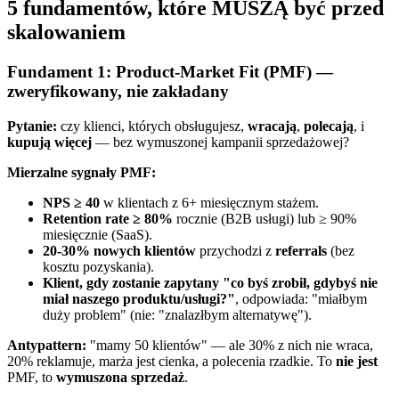
5 fundamentów, które MUSZĄ być przed
skalowaniem
Fundament 1: Product-Market Fit (PMF) —
zweryfikowany, nie zakładany
Pytanie:
czy klienci, których obsługujesz,
wracają
,
polecają
, i
kupują więcej
— bez wymuszonej kampanii sprzedażowej?
Mierzalne sygnały PMF:
NPS ≥ 40
w klientach z 6+ miesięcznym stażem.
Retention rate ≥ 80%
rocznie (B2B usługi) lub ≥ 90%
miesięcznie (SaaS).
20-30% nowych klientów
przychodzi z
referrals
(bez
kosztu pozyskania).
Klient, gdy zostanie zapytany "co byś zrobił, gdybyś nie
miał naszego produktu/usługi?"
, odpowiada: "miałbym
duży problem" (nie: "znalazłbym alternatywę").
Antypattern:
"mamy 50 klientów" — ale 30% z nich nie wraca,
20% reklamuje, marża jest cienka, a polecenia rzadkie. To
nie jest
PMF, to
wymuszona sprzedaż
.