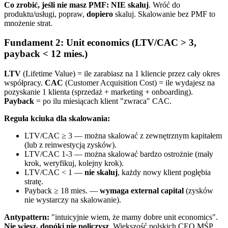
Co zrobić, jeśli nie masz PMF:
NIE skaluj
. Wróć do
produktu/usługi, popraw,
dopiero
skaluj. Skalowanie bez PMF to
mnożenie strat.
Fundament 2: Unit economics (LTV/CAC > 3,
payback < 12 mies.)
LTV
(Lifetime Value) = ile zarabiasz na 1 kliencie przez cały okres
współpracy.
CAC
(Customer Acquisition Cost) = ile wydajesz na
pozyskanie 1 klienta (sprzedaż + marketing + onboarding).
Payback
= po ilu miesiącach klient "zwraca" CAC.
Reguła kciuka dla skalowania:
LTV/CAC ≥ 3 — można skalować z zewnętrznym kapitałem
(lub z reinwestycją zysków).
LTV/CAC 1-3 — można skalować bardzo ostrożnie (mały
krok, weryfikuj, kolejny krok).
LTV/CAC < 1 —
nie skaluj
, każdy nowy klient pogłębia
stratę.
Payback ≥ 18 mies. —
wymaga external capital
(zysków
nie wystarczy na skalowanie).
Antypattern:
"intuicyjnie wiem, że mamy dobre unit economics".
Nie wiesz, dopóki nie policzysz
. Większość polskich CEO MŚP