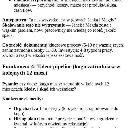
miesiąca) — przychód, koszty, marża per produkt/usługa,
cash flow.
Antypattern:
"u nas wszystko jest w głowach Janka i Magdy".
Skalowanie tego nie wytrzymuje
— Janek i Magda zostają
wąskim gardłem, nowi pracownicy nie wiedzą co robić, jakość
spada.
Co zrobić:
dokumentuj
kluczowe procesy (5-10 najważniejszych)
zanim zatrudnisz osoby 11-30. Inwestycja: 4-8 tygodni pracy.
Zwrot: o rząd wielkości lepsza skalowalność.
Fundament 4: Talent pipeline (kogo zatrudniasz w
kolejnych 12 mies.)
Pytanie:
czy wiesz,
kogo
musisz zatrudnić w kolejnych 12
miesiącach,
kiedy
, i
skąd
ich weźmiesz?
Konkretne elementy:
Org chart
za 12 miesięcy (kto, jaka rola, raportowanie do
kogo).
Hiring plan
(konkretne pozycje + budżet wynagrodzeń +
kwartał, w którym otwieramy rekrutację).