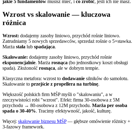
jakie 5 fundamentów
musisz mieć, i
co zrobić
, jeśli ich nie masz.
Wzrost vs skalowanie — kluczowa
różnica
Wzrost:
dodajemy zasoby liniowo, przychód rośnie liniowo.
Zatrudniamy 5 nowych sprzedawców, sprzedaż rośnie o 5×stawka.
Marża
stała
lub
spadająca
.
Skalowanie:
dodajemy zasoby liniowo, przychód rośnie
eksponencjalnie
. Marża
rosnąca
(bo jednostkowy koszt obsługi
spada). Złożoność
rosnąca
, ale w dobrym tempie.
Klasyczna metafora: wzrost to
dodawanie
silników do samolotu.
Skalowanie to
przejście z propellera na turbinę
.
Większość polskich firm MŚP myśli o "skalowaniu", a w
rzeczywistości robi "wzrost". Efekt: firma 30-osobowa z 5M
przychodu → 80-osobowa z 12M przychodu.
Marża per osoba
spada o 30-40%
. Tracimy efektywność, jakość, kulturę.
Więcej:
skalowanie biznesu MŚP
— głębsze omówienie różnicy +
3-fazowy framework.