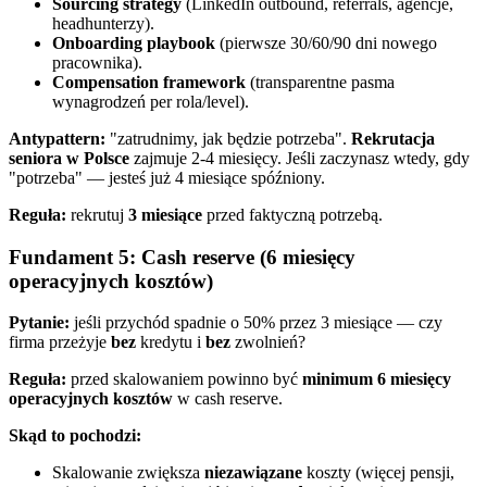
Sourcing strategy
(LinkedIn outbound, referrals, agencje,
headhunterzy).
Onboarding playbook
(pierwsze 30/60/90 dni nowego
pracownika).
Compensation framework
(transparentne pasma
wynagrodzeń per rola/level).
Antypattern:
"zatrudnimy, jak będzie potrzeba".
Rekrutacja
seniora w Polsce
zajmuje 2-4 miesięcy. Jeśli zaczynasz wtedy, gdy
"potrzeba" — jesteś już 4 miesiące spóźniony.
Reguła:
rekrutuj
3 miesiące
przed faktyczną potrzebą.
Fundament 5: Cash reserve (6 miesięcy
operacyjnych kosztów)
Pytanie:
jeśli przychód spadnie o 50% przez 3 miesiące — czy
firma przeżyje
bez
kredytu i
bez
zwolnień?
Reguła:
przed skalowaniem powinno być
minimum 6 miesięcy
operacyjnych kosztów
w cash reserve.
Skąd to pochodzi:
Skalowanie zwiększa
niezawiązane
koszty (więcej pensji,