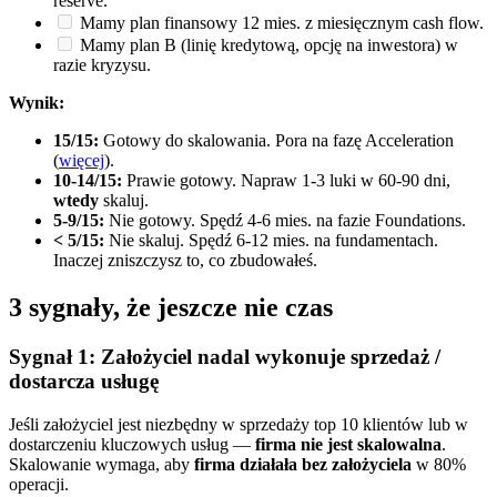
reserve.
Mamy plan finansowy 12 mies. z miesięcznym cash flow.
Mamy plan B (linię kredytową, opcję na inwestora) w
razie kryzysu.
Wynik:
15/15:
Gotowy do skalowania. Pora na fazę Acceleration
(
więcej
).
10-14/15:
Prawie gotowy. Napraw 1-3 luki w 60-90 dni,
wtedy
skaluj.
5-9/15:
Nie gotowy. Spędź 4-6 mies. na fazie Foundations.
< 5/15:
Nie skaluj. Spędź 6-12 mies. na fundamentach.
Inaczej zniszczysz to, co zbudowałeś.
3 sygnały, że jeszcze nie czas
Sygnał 1: Założyciel nadal wykonuje sprzedaż /
dostarcza usługę
Jeśli założyciel jest niezbędny w sprzedaży top 10 klientów lub w
dostarczeniu kluczowych usług —
firma nie jest skalowalna
.
Skalowanie wymaga, aby
firma działała bez założyciela
w 80%
operacji.