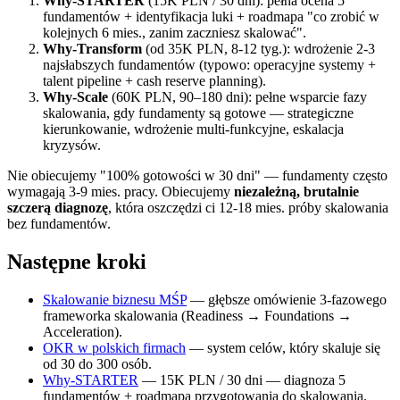
Why-STARTER
(15K PLN / 30 dni): pełna ocena 5
fundamentów + identyfikacja luki + roadmapa "co zrobić w
kolejnych 6 mies., zanim zaczniesz skalować".
Why-Transform
(od 35K PLN, 8-12 tyg.): wdrożenie 2-3
najsłabszych fundamentów (typowo: operacyjne systemy +
talent pipeline + cash reserve planning).
Why-Scale
(60K PLN, 90–180 dni): pełne wsparcie fazy
skalowania, gdy fundamenty są gotowe — strategiczne
kierunkowanie, wdrożenie multi-funkcyjne, eskalacja
kryzysów.
Nie obiecujemy "100% gotowości w 30 dni" — fundamenty często
wymagają 3-9 mies. pracy. Obiecujemy
niezależną, brutalnie
szczerą diagnozę
, która oszczędzi ci 12-18 mies. próby skalowania
bez fundamentów.
Następne kroki
Skalowanie biznesu MŚP
— głębsze omówienie 3-fazowego
frameworka skalowania (Readiness → Foundations →
Acceleration).
OKR w polskich firmach
— system celów, który skaluje się
od 30 do 300 osób.
Why-STARTER
— 15K PLN / 30 dni — diagnoza 5
fundamentów + roadmapa przygotowania do skalowania.