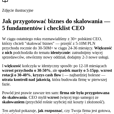
Zdjęcie ilustracyjne
Jak przygotować biznes do skalowania —
5 fundamentów i checklist CEO
W ciągu ostatniego roku rozmawialiśmy z 30+ polskimi CEO,
którzy chcieli "skalować biznes" — przejść z 5-10M PLN
przychodu rocznie do 30-50M+ w ciągu 24-36 miesięcy.
Większość
z nich
podchodziła do tematu
identycznie
: zatrudnijmy więcej
sprzedawców, otwórzmy nowy oddział, dodajmy 2-3 nowe usługi.
I
większość
kończyła w identyczny sposób: po 12-18 miesiącach
wzrost przychodu o 30-50%
, ale
spadek marży o 5-15pp
,
wzrost
rotacji o 30-40%
,
kryzys cash flow
i — najbardziej bolesne —
utrata kontroli nad jakością
, która budowała firmę w pierwszej
fazie.
Powód jest prawie zawsze ten sam:
firma nie była przygotowana
do skalowania
. CEO mylił
wzrost
(więcej tego samego) ze
skalowaniem
(przychód rośnie szybciej niż koszty i złożoność).
Ten artykuł pokazuje,
jak rozpoznać
, czy Twoja firma jest gotowa,