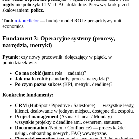
nigdy
nie policzyła LTV i CAC dokładnie. Pierwszy krok przed
skalowaniem:
policz
.
Tool:
roi-predictor
— buduje model ROI z perspektywy unit
economics.
Fundament 3: Operacyjne systemy (procesy,
narzędzia, metryki)
Pytanie:
czy nowy pracownik, dołączający w piątek, w
poniedziałek wie:
Co ma robić
(jasna rola + zadania)?
Jak ma to robić
(standardy, proces, narzędzia)?
Po czym pozna sukces
(KPI, metryki, deadline)?
Konkretne fundamenty:
CRM
(HubSpot / Pipedrive / Salesforce) — wszystkie leady,
klienci, dealowanie w jednym miejscu, dostępne dla zespołu.
Project management
(Asana / Linear / Monday) —
wszystkie projekty z deadline'ami, ownerem, statusem.
Documentation
(Notion / Confluence) — proces każdej
usługi, onboarding nowych, FAQ wewnętrzne.
Financial reporting
(raz w miesiącu, max 2-3 dni po końcu