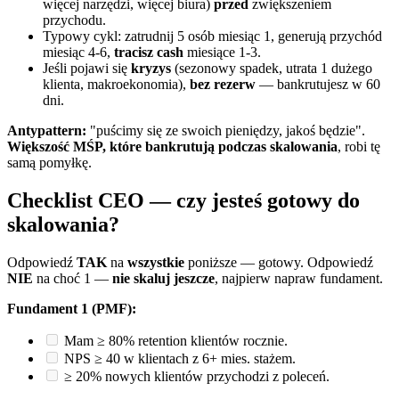
więcej narzędzi, więcej biura)
przed
zwiększeniem
przychodu.
Typowy cykl: zatrudnij 5 osób miesiąc 1, generują przychód
miesiąc 4-6,
tracisz cash
miesiące 1-3.
Jeśli pojawi się
kryzys
(sezonowy spadek, utrata 1 dużego
klienta, makroekonomia),
bez rezerw
— bankrutujesz w 60
dni.
Antypattern:
"puścimy się ze swoich pieniędzy, jakoś będzie".
Większość MŚP, które bankrutują podczas skalowania
, robi tę
samą pomyłkę.
Checklist CEO — czy jesteś gotowy do
skalowania?
Odpowiedź
TAK
na
wszystkie
poniższe — gotowy. Odpowiedź
NIE
na choć 1 —
nie skaluj jeszcze
, najpierw napraw fundament.
Fundament 1 (PMF):
Mam ≥ 80% retention klientów rocznie.
NPS ≥ 40 w klientach z 6+ mies. stażem.
≥ 20% nowych klientów przychodzi z poleceń.