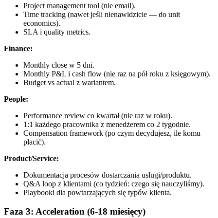
Project management tool (nie email).
Time tracking (nawet jeśli nienawidzicie — do unit
economics).
SLA i quality metrics.
Finance:
Monthly close w 5 dni.
Monthly P&L i cash flow (nie raz na pół roku z księgowym).
Budget vs actual z wariantem.
People:
Performance review co kwartał (nie raz w roku).
1:1 każdego pracownika z menedżerem co 2 tygodnie.
Compensation framework (po czym decydujesz, ile komu
płacić).
Product/Service:
Dokumentacja procesów dostarczania usługi/produktu.
Q&A loop z klientami (co tydzień: czego się nauczyliśmy).
Playbooki dla powtarzających się typów klienta.
Faza 3: Acceleration (6-18 miesięcy)