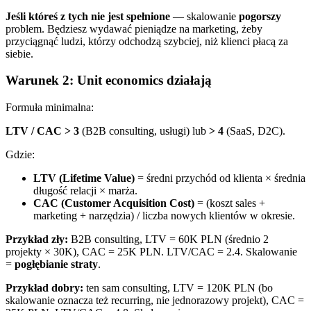
Jeśli któreś z tych nie jest spełnione
— skalowanie
pogorszy
problem. Będziesz wydawać pieniądze na marketing, żeby
przyciągnąć ludzi, którzy odchodzą szybciej, niż klienci płacą za
siebie.
Warunek 2: Unit economics działają
Formuła minimalna:
LTV / CAC > 3
(B2B consulting, usługi) lub
> 4
(SaaS, D2C).
Gdzie:
LTV (Lifetime Value)
= średni przychód od klienta × średnia
długość relacji × marża.
CAC (Customer Acquisition Cost)
= (koszt sales +
marketing + narzędzia) / liczba nowych klientów w okresie.
Przykład zły:
B2B consulting, LTV = 60K PLN (średnio 2
projekty × 30K), CAC = 25K PLN. LTV/CAC = 2.4. Skalowanie
=
pogłębianie straty
.
Przykład dobry:
ten sam consulting, LTV = 120K PLN (bo
skalowanie oznacza też recurring, nie jednorazowy projekt), CAC =