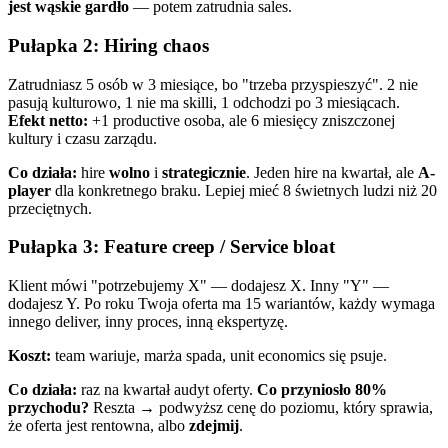
jest wąskie gardło
— potem zatrudnia sales.
Pułapka 2: Hiring chaos
Zatrudniasz 5 osób w 3 miesiące, bo "trzeba przyspieszyć". 2 nie
pasują kulturowo, 1 nie ma skilli, 1 odchodzi po 3 miesiącach.
Efekt netto:
+1 productive osoba, ale 6 miesięcy zniszczonej
kultury i czasu zarządu.
Co działa:
hire
wolno
i
strategicznie
. Jeden hire na kwartał, ale
A-
player
dla konkretnego braku. Lepiej mieć 8 świetnych ludzi niż 20
przeciętnych.
Pułapka 3: Feature creep / Service bloat
Klient mówi "potrzebujemy X" — dodajesz X. Inny "Y" —
dodajesz Y. Po roku Twoja oferta ma 15 wariantów, każdy wymaga
innego deliver, inny proces, inną ekspertyzę.
Koszt:
team wariuje, marża spada, unit economics się psuje.
Co działa:
raz na kwartał audyt oferty.
Co przyniosło 80%
przychodu?
Reszta → podwyższ cenę do poziomu, który sprawia,
że oferta jest rentowna, albo
zdejmij
.