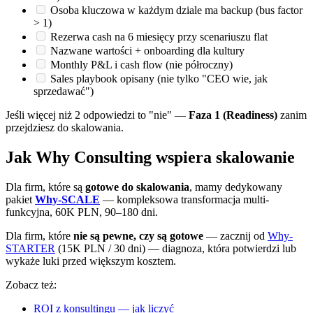
Osoba kluczowa w każdym dziale ma backup (bus factor
> 1)
Rezerwa cash na 6 miesięcy przy scenariuszu flat
Nazwane wartości + onboarding dla kultury
Monthly P&L i cash flow (nie półroczny)
Sales playbook opisany (nie tylko "CEO wie, jak
sprzedawać")
Jeśli więcej niż 2 odpowiedzi to "nie" —
Faza 1 (Readiness)
zanim
przejdziesz do skalowania.
Jak Why Consulting wspiera skalowanie
Dla firm, które są
gotowe do skalowania
, mamy dedykowany
pakiet
Why-SCALE
— kompleksowa transformacja multi-
funkcyjna, 60K PLN, 90–180 dni.
Dla firm, które
nie są pewne, czy są gotowe
— zacznij od
Why-
STARTER
(15K PLN / 30 dni) — diagnoza, która potwierdzi lub
wykaże luki przed większym kosztem.
Zobacz też:
ROI z konsultingu — jak liczyć