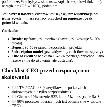
po fakturze. W międzyczasie musisz zapłacić zespołowi (lokalnie),
narzędziom (US w USD), podatkom.
Jeśli
wzrost nowych klientów
jest szybszy niż
windykacja od
istniejących
— masz rosnący przychód
na papierze
i
brak
gotówki
w realu.
Co działa:
Invoice upfront
jeśli możliwe (nawet jeśli kosztuje 5-10%
rabatu).
Deposit 30-50%
przed rozpoczęciem projektu.
Subscription model
(przewidywalny cash flow miesięczny).
Line of credit
w banku na 15-25% rocznego przychodu jako
rezerwa (nie do używania, ale dostępna).
Checklist CEO przed rozpoczęciem
skalowania
LTV / CAC > 3 (zweryfikowane po kosztach
alokowanych, nie tylko bezpośrednich)
Churn < 10% rocznie B2B lub < 5% miesięcznie SaaS
80% procesów operacyjnych jest opisane (nie w głowie
CEO)