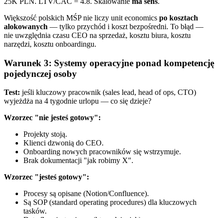
25K PLN. LTV/CAC = 4.8. Skalowanie
ma sens
.
Większość polskich MŚP nie liczy unit economics
po kosztach
alokowanych
— tylko przychód i koszt bezpośredni. To błąd —
nie uwzględnia czasu CEO na sprzedaż, kosztu biura, kosztu
narzędzi, kosztu onboardingu.
Warunek 3: Systemy operacyjne ponad kompetencję
pojedynczej osoby
Test:
jeśli kluczowy pracownik (sales lead, head of ops, CTO)
wyjeżdża na 4 tygodnie urlopu — co się dzieje?
Wzorzec "nie jesteś gotowy":
Projekty stoją.
Klienci dzwonią do CEO.
Onboarding nowych pracowników się wstrzymuje.
Brak dokumentacji "jak robimy X".
Wzorzec "jesteś gotowy":
Procesy są opisane (Notion/Confluence).
Są SOP (standard operating procedures) dla kluczowych
tasków.