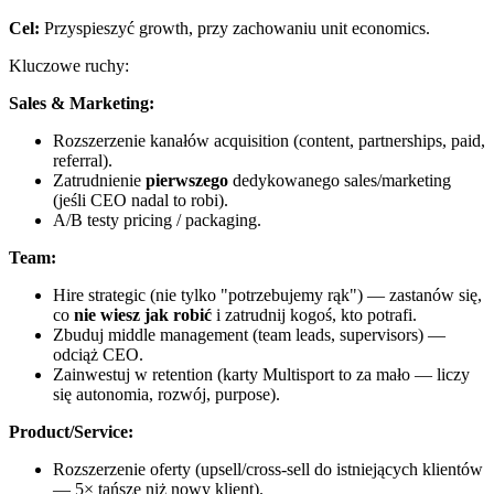
Cel:
Przyspieszyć growth, przy zachowaniu unit economics.
Kluczowe ruchy:
Sales & Marketing:
Rozszerzenie kanałów acquisition (content, partnerships, paid,
referral).
Zatrudnienie
pierwszego
dedykowanego sales/marketing
(jeśli CEO nadal to robi).
A/B testy pricing / packaging.
Team:
Hire strategic (nie tylko "potrzebujemy rąk") — zastanów się,
co
nie wiesz jak robić
i zatrudnij kogoś, kto potrafi.
Zbuduj middle management (team leads, supervisors) —
odciąż CEO.
Zainwestuj w retention (karty Multisport to za mało — liczy
się autonomia, rozwój, purpose).
Product/Service:
Rozszerzenie oferty (upsell/cross-sell do istniejących klientów
— 5× tańsze niż nowy klient).