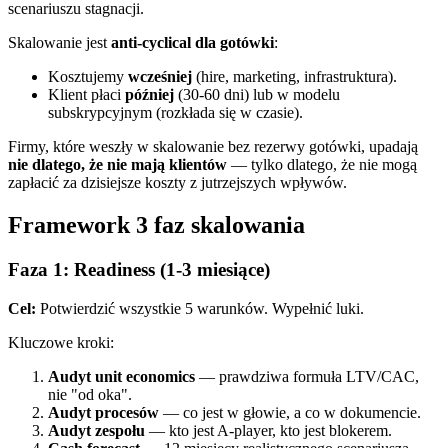
scenariuszu stagnacji.
Skalowanie jest
anti-cyclical dla gotówki
:
Kosztujemy
wcześniej
(hire, marketing, infrastruktura).
Klient płaci
później
(30-60 dni) lub w modelu
subskrypcyjnym (rozkłada się w czasie).
Firmy, które weszły w skalowanie bez rezerwy gotówki, upadają
nie dlatego, że nie mają klientów
— tylko dlatego, że nie mogą
zapłacić za dzisiejsze koszty z jutrzejszych wpływów.
Framework 3 faz skalowania
Faza 1: Readiness (1-3 miesiące)
Cel:
Potwierdzić wszystkie 5 warunków. Wypełnić luki.
Kluczowe kroki:
Audyt unit economics
— prawdziwa formuła LTV/CAC,
nie "od oka".
Audyt procesów
— co jest w głowie, a co w dokumencie.
Audyt zespołu
— kto jest A-player, kto jest blokerem.