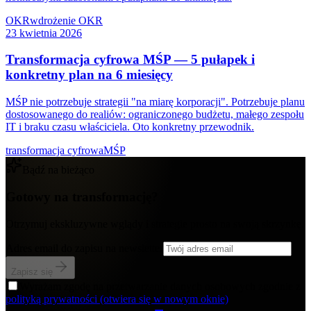
OKR
wdrożenie OKR
23 kwietnia 2026
Transformacja cyfrowa MŚP — 5 pułapek i
konkretny plan na 6 miesięcy
MŚP nie potrzebuje strategii "na miarę korporacji". Potrzebuje planu
dostosowanego do realiów: ograniczonego budżetu, małego zespołu
IT i braku czasu właściciela. Oto konkretny przewodnik.
transformacja cyfrowa
MŚP
Bądź na bieżąco
Gotowy na transformację?
Otrzymuj ekskluzywne wglądy i strategie prosto na swoją skrzynkę.
Adres email do zapisu na newsletter
Zapisz się
Wyrażam zgodę na przetwarzanie danych osobowych zgodnie z
polityką prywatności
(otwiera się w nowym oknie)