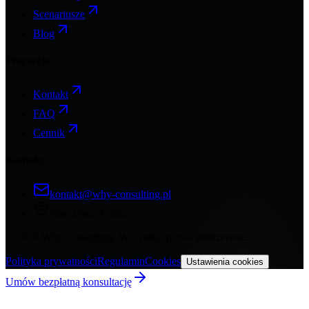
Scenariusze
Blog
Wsparcie
Kontakt
FAQ
Cennik
Kontakt
kontakt@why-consulting.pl
Warszawa, Polska
©
2026
Why Consulting. Wszystkie prawa zastrzeżone.
Polityka prywatności
Regulamin
Cookies
Ustawienia cookies
Umów bezpłatną konsultację