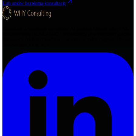
Lub umów bezpłatną konsultację
Konsultant z systemem asystentów AI pomaga firmom odkryć ich
fundamentalne DLACZEGO i przekształcić je w mierzalny sukces
biznesowy. AI-first consulting — analizy w trybie ciągłym.
12+
lat
doświadczenia foundera.