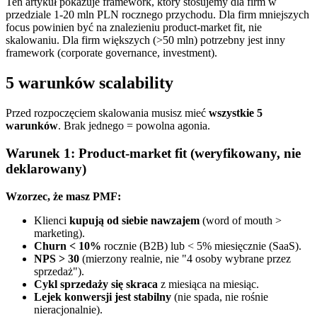
Ten artykuł pokazuje framework, który stosujemy dla firm w
przedziale 1-20 mln PLN rocznego przychodu. Dla firm mniejszych
focus powinien być na znalezieniu product-market fit, nie
skalowaniu. Dla firm większych (>50 mln) potrzebny jest inny
framework (corporate governance, investment).
5 warunków scalability
Przed rozpoczęciem skalowania musisz mieć
wszystkie 5
warunków
. Brak jednego = powolna agonia.
Warunek 1: Product-market fit (weryfikowany, nie
deklarowany)
Wzorzec, że masz PMF:
Klienci
kupują od siebie nawzajem
(word of mouth >
marketing).
Churn < 10%
rocznie (B2B) lub < 5% miesięcznie (SaaS).
NPS > 30
(mierzony realnie, nie "4 osoby wybrane przez
sprzedaż").
Cykl sprzedaży się skraca
z miesiąca na miesiąc.
Lejek konwersji jest stabilny
(nie spada, nie rośnie
nieracjonalnie).