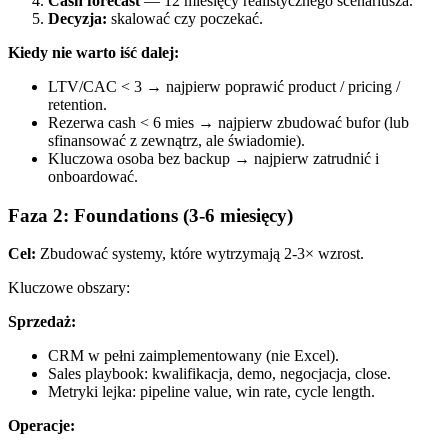
Cash forecast
— 12 miesięcy realistycznego scenariusza.
Decyzja:
skalować czy poczekać.
Kiedy nie warto iść dalej:
LTV/CAC < 3 → najpierw poprawić product / pricing /
retention.
Rezerwa cash < 6 mies → najpierw zbudować bufor (lub
sfinansować z zewnątrz, ale świadomie).
Kluczowa osoba bez backup → najpierw zatrudnić i
onboardować.
Faza 2: Foundations (3-6 miesięcy)
Cel:
Zbudować systemy, które wytrzymają 2-3× wzrost.
Kluczowe obszary:
Sprzedaż:
CRM w pełni zaimplementowany (nie Excel).
Sales playbook: kwalifikacja, demo, negocjacja, close.
Metryki lejka: pipeline value, win rate, cycle length.
Operacje: