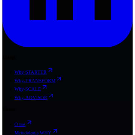
Usługi
Why-STARTER
Why-TRANSFORM
Why-SCALE
Why-ADVISOR
Firma
O nas
Metodologia WHY