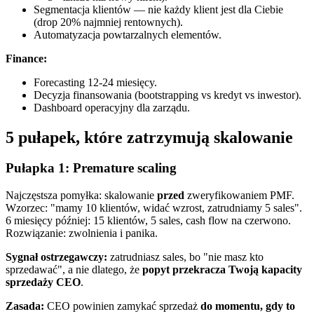
Segmentacja klientów — nie każdy klient jest dla Ciebie
(drop 20% najmniej rentownych).
Automatyzacja powtarzalnych elementów.
Finance:
Forecasting 12-24 miesięcy.
Decyzja finansowania (bootstrapping vs kredyt vs inwestor).
Dashboard operacyjny dla zarządu.
5 pułapek, które zatrzymują skalowanie
Pułapka 1: Premature scaling
Najczęstsza pomyłka: skalowanie
przed
zweryfikowaniem PMF.
Wzorzec: "mamy 10 klientów, widać wzrost, zatrudniamy 5 sales".
6 miesięcy później: 15 klientów, 5 sales, cash flow na czerwono.
Rozwiązanie: zwolnienia i panika.
Sygnał ostrzegawczy:
zatrudniasz sales, bo "nie masz kto
sprzedawać", a nie dlatego, że
popyt przekracza Twoją kapacity
sprzedaży CEO
.
Zasada:
CEO powinien zamykać sprzedaż
do momentu, gdy to