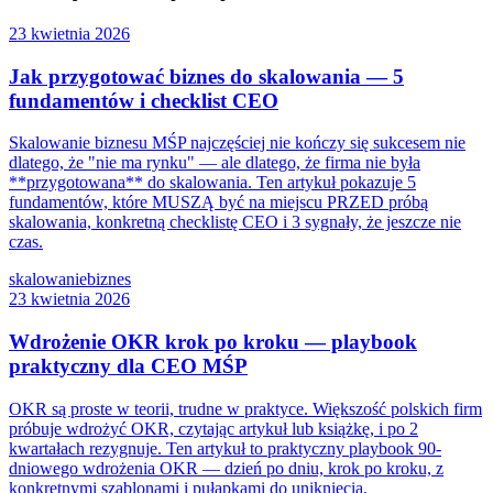
23 kwietnia 2026
Jak przygotować biznes do skalowania — 5
fundamentów i checklist CEO
Skalowanie biznesu MŚP najczęściej nie kończy się sukcesem nie
dlatego, że "nie ma rynku" — ale dlatego, że firma nie była
**przygotowana** do skalowania. Ten artykuł pokazuje 5
fundamentów, które MUSZĄ być na miejscu PRZED próbą
skalowania, konkretną checklistę CEO i 3 sygnały, że jeszcze nie
czas.
skalowanie
biznes
23 kwietnia 2026
Wdrożenie OKR krok po kroku — playbook
praktyczny dla CEO MŚP
OKR są proste w teorii, trudne w praktyce. Większość polskich firm
próbuje wdrożyć OKR, czytając artykuł lub książkę, i po 2
kwartałach rezygnuje. Ten artykuł to praktyczny playbook 90-
dniowego wdrożenia OKR — dzień po dniu, krok po kroku, z
konkretnymi szablonami i pułapkami do uniknięcia.