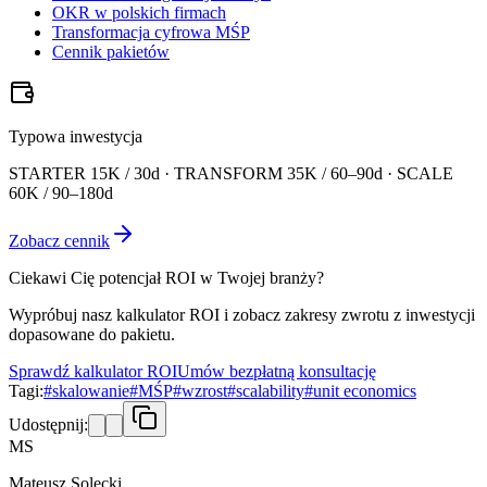
OKR w polskich firmach
Transformacja cyfrowa MŚP
Cennik pakietów
Typowa inwestycja
STARTER 15K / 30d · TRANSFORM 35K / 60–90d · SCALE
60K / 90–180d
Zobacz cennik
Ciekawi Cię potencjał ROI w Twojej branży?
Wypróbuj nasz kalkulator ROI i zobacz zakresy zwrotu z inwestycji
dopasowane do pakietu.
Sprawdź kalkulator ROI
Umów bezpłatną konsultację
Tagi:
#
skalowanie
#
MŚP
#
wzrost
#
scalability
#
unit economics
Udostępnij:
MS
Mateusz Solecki