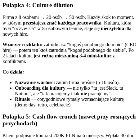
Pułapka 4: Culture dilution
Firma z 8 osobami → 20 osób → 50 osób. Każdy skok to moment,
w którym
przestajesz znać każdego pracownika
. Kultura, która
była "oczywista" w 8-osobowym teamie, staje się
nieczytelna
dla
nowych hire.
Wzorzec rozkładu:
zatrudniasz "kogoś podobnego do mnie" (CEO
hire) — potem ten ktoś zatrudnia "kogoś podobnego do siebie". Po
2 latach kultura jest
różną mieszaniną 3-4 mini-kultur
z
konfliktami.
Co działa:
Nazwanie wartości
zanim firma urośnie (5-10 osób).
Onboarding dla kultury
— nie tylko "tu jest Slack, tu
Notion", ale "tak pracujemy i tak
nie
pracujemy".
Rituals
— cotygodniowe rytuały wzmacniające kulturę
(demo day, retro, celebracje).
Pułapka 5: Cash flow crunch (nawet przy rosnących
przychodach)
Klient podpisuje kontrakt 200K PLN na 6 miesięcy. Wpłata 30 dni