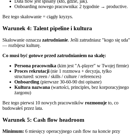
Data flow jest spisany (kto, gdzie, jak).
Onboarding nowego pracownika: 2 tygodnie → productive.
Bez tego skalowanie = ciągły kryzys.
Warunek 4: Talent pipeline i kultura
Skalowanie oznacza
zatrudnianie
. Jeśli zatrudniasz "kogo się uda"
— rozbijesz kulturę.
Co musi być gotowe przed zatrudnianiem na skalę:
Persona pracownika
(kim jest "A-player" w Twojej firmie)
Proces rekrutacji
(nie 1 rozmowa + decyzja, tylko
structured: screen / skills / culture / references)
Onboarding
(pierwsze 30-60-90 dni opisane)
Kultura nazwana
(wartości, principles, bez korporacyjnego
żargonu)
Bez tego pierwsi 10 nowych pracowników
rozmonuje
to, co
budowałeś przez lata.
Warunek 5: Cash flow headroom
Minimum:
6 miesięcy operacyjnego cash flow na koncie przy