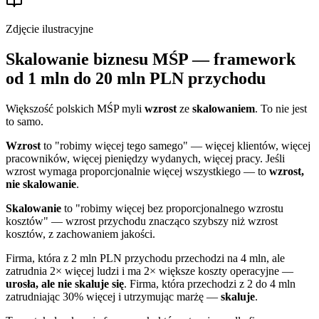
Zdjęcie ilustracyjne
Skalowanie biznesu MŚP — framework
od 1 mln do 20 mln PLN przychodu
Większość polskich MŚP myli
wzrost
ze
skalowaniem
. To nie jest
to samo.
Wzrost
to "robimy więcej tego samego" — więcej klientów, więcej
pracowników, więcej pieniędzy wydanych, więcej pracy. Jeśli
wzrost wymaga proporcjonalnie więcej wszystkiego — to
wzrost,
nie skalowanie
.
Skalowanie
to "robimy więcej bez proporcjonalnego wzrostu
kosztów" — wzrost przychodu znacząco szybszy niż wzrost
kosztów, z zachowaniem jakości.
Firma, która z 2 mln PLN przychodu przechodzi na 4 mln, ale
zatrudnia 2× więcej ludzi i ma 2× większe koszty operacyjne —
urosła, ale nie skaluje się
. Firma, która przechodzi z 2 do 4 mln
zatrudniając 30% więcej i utrzymując marżę —
skaluje
.