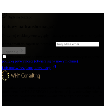
Bądź na bieżąco
Gotowy na transformację?
Otrzymuj ekskluzywne wglądy i strategie prosto na swoją skrzynkę.
Adres email do zapisu na newsletter
Zapisz się
Wyrażam zgodę na przetwarzanie danych osobowych zgodnie z
polityką prywatności
(otwiera się w nowym oknie)
Lub umów bezpłatną konsultację
Konsultant z systemem asystentów AI pomaga firmom odkryć ich
fundamentalne DLACZEGO i przekształcić je w mierzalny sukces
biznesowy. AI-first consulting — analizy w trybie ciągłym.
12+
lat
doświadczenia foundera.