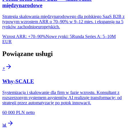
międzynarodowe
Strategia skalowania międzynarodowego dla polskiego SaaS B2B z
typowym wzrostem ARR o 70–90% w 9–12 mies. i ekspansją na 5
rynków zachodnioeuropejskich.
Wzrost ARR
:
+70–90%
Nowe rynki
:
5
Runda Series A
:
5–10M
EUR
Powiązane usługi
⚡
Why-SCALE
Systemizacja i skalowanie dla firm w fazie wzrostu. Konsultant z
rozszerzonym systemem asystentów AI realizuje transformację: od
strategii przez automatyzację po potok innowacji.
60 000 PLN netto
📊