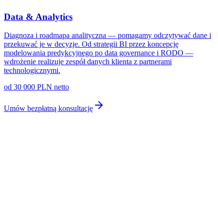
Data & Analytics
Diagnoza i roadmapa analityczna — pomagamy odczytywać dane i
przekuwać je w decyzje. Od strategii BI przez koncepcję
modelowania predykcyjnego po data governance i RODO —
wdrożenie realizuje zespół danych klienta z partnerami
technologicznymi.
od 30 000 PLN netto
Umów bezpłatną konsultację