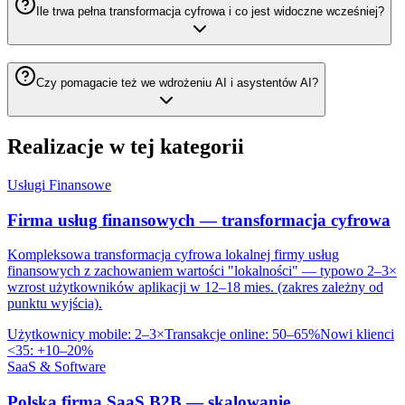
Ile trwa pełna transformacja cyfrowa i co jest widoczne wcześniej?
Czy pomagacie też we wdrożeniu AI i asystentów AI?
Realizacje w tej kategorii
Usługi Finansowe
Firma usług finansowych — transformacja cyfrowa
Kompleksowa transformacja cyfrowa lokalnej firmy usług
finansowych z zachowaniem wartości "lokalności" — typowo 2–3×
wzrost użytkowników aplikacji w 12–18 mies. (zakres zależny od
punktu wyjścia).
Użytkownicy mobile
:
2–3×
Transakcje online
:
50–65%
Nowi klienci
<35
:
+10–20%
SaaS & Software
Polska firma SaaS B2B — skalowanie